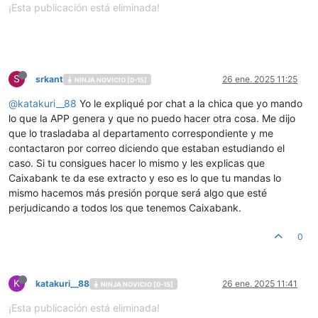
¡Esta publicación está eliminada!
S
srkant
26 ene. 2025 11:25
NINJA NOVICIO [0-15]
@
katakuri__88
Yo le expliqué por chat a la chica que yo mando
lo que la APP genera y que no puedo hacer otra cosa. Me dijo
que lo trasladaba al departamento correspondiente y me
contactaron por correo diciendo que estaban estudiando el
caso. Si tu consigues hacer lo mismo y les explicas que
Caixabank te da ese extracto y eso es lo que tu mandas lo
mismo hacemos más presión porque será algo que esté
perjudicando a todos los que tenemos Caixabank.
0
K
katakuri__88
26 ene. 2025 11:41
NINJA NOVICIO [0-15]
¡Esta publicación está eliminada!