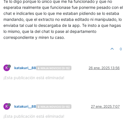
Te lo digo porque lo único que me ha funcionado y que no
esperaba realmente que funcionase fue ponerme pesado con el
chat e indicarles que lo que me estaban pidiendo se lo estaba
mandando, que el extracto no estaba editado ni manipulado, lo
enviaba tal cual lo descargaba de la app. Te insto a que hagas
lo mismo, que la del chat lo pase al departamento
correspondiente y miren tu caso.
0
K
katakuri__88
26 ene. 2025 13:56
NINJA NOVICIO [0-15]
¡Esta publicación está eliminada!
K
katakuri__88
27 ene. 2025 7:07
NINJA NOVICIO [0-15]
¡Esta publicación está eliminada!