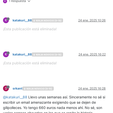
1 Respuesta
K
K
katakuri__88
24 ene. 2025 10:26
NINJA NOVICIO [0-15]
¡Esta publicación está eliminada!
K
katakuri__88
24 ene. 2025 16:22
NINJA NOVICIO [0-15]
¡Esta publicación está eliminada!
S
srkant
24 ene. 2025 16:28
NINJA NOVICIO [0-15]
@
katakuri__88
Llevo unas semanas así. Sinceramente no sé si
escribir un email amenazante exigiendo que se dejen de
gilipolleces. Yo tengo 660 euros nada menos ahí. No sé, son
varios correos absurdos en los que se repite la historia.