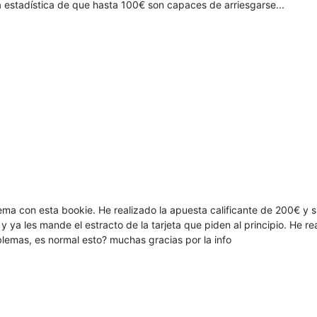
 estadística de que hasta 100€ son capaces de arriesgarse...
ma con esta bookie. He realizado la apuesta calificante de 200€ y
ya les mande el estracto de la tarjeta que piden al principio. He r
lemas, es normal esto? muchas gracias por la info