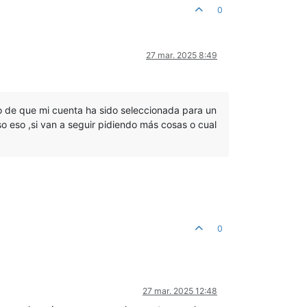
0
27 mar. 2025 8:49
o de que mi cuenta ha sido seleccionada para un
so eso ,si van a seguir pidiendo más cosas o cual
0
27 mar. 2025 12:48