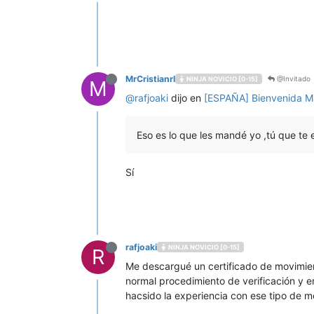
MrCristianrl
@Invitado
NINJA NOVICIO [0-15]
M
@
rafjoaki
dijo en
[ESPAÑA] Bienvenida M
Eso es lo que les mandé yo ,tú que te
Sí
rafjoaki
NINJA NOVICIO [0-15]
R
Me descargué un certificado de movimien
normal procedimiento de verificación y en
hacsido la experiencia con ese tipo de m