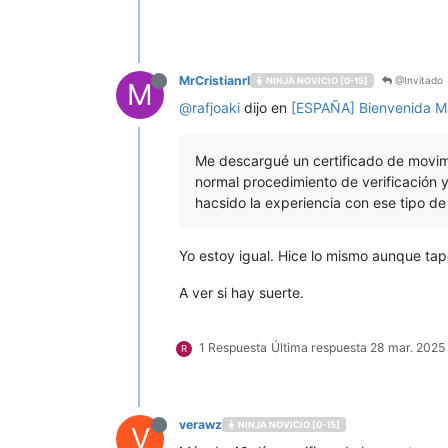
MrCristianrl
@Invitado
NINJA NOVICIO [0-15]
M
@
rafjoaki
dijo en
[ESPAÑA] Bienvenida M
Me descargué un certificado de movimi
normal procedimiento de verificación y
hacsido la experiencia con ese tipo d
Yo estoy igual. Hice lo mismo aunque tapé
A ver si hay suerte.
1 Respuesta
Última respuesta
28 mar. 2025 
R
verawz
NINJA NOVICIO [0-15]
V