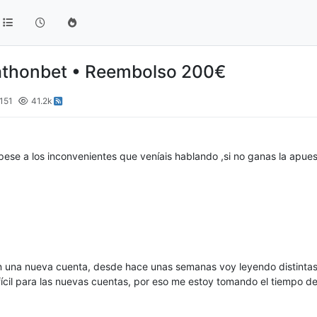
athonbet • Reembolso 200€
151
41.2k
ese a los inconvenientes que veníais hablando ,si no ganas la apues
on una nueva cuenta, desde hace unas semanas voy leyendo distintas
ícil para las nuevas cuentas, por eso me estoy tomando el tiempo de l