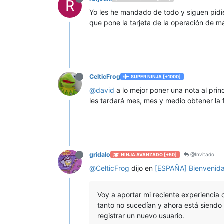
R
Yo les he mandado de todo y siguen pidién
que pone la tarjeta de la operación de m
CelticFrog
SUPER NINJA [+1000]
@
david
a lo mejor poner una nota al pri
les tardará mes, mes y medio obtener la 
gridalo
@Invitado
NINJA AVANZADO [+50]
@
CelticFrog
dijo en
[ESPAÑA] Bienvenid
Voy a aportar mi reciente experiencia
tanto no sucedían y ahora está siendo 
registrar un nuevo usuario.