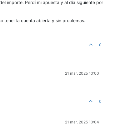
del importe. Perdí mi apuesta y al día siguiente por
 tener la cuenta abierta y sin problemas.
0
21 mar. 2025 10:00
0
21 mar. 2025 10:04