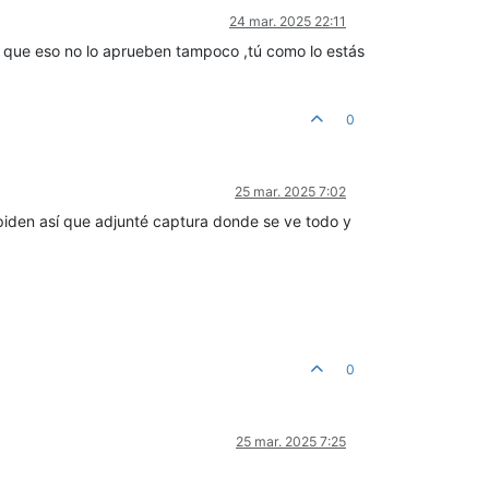
24 mar. 2025 22:11
 que eso no lo aprueben tampoco ,tú como lo estás
0
25 mar. 2025 7:02
iden así que adjunté captura donde se ve todo y
0
25 mar. 2025 7:25