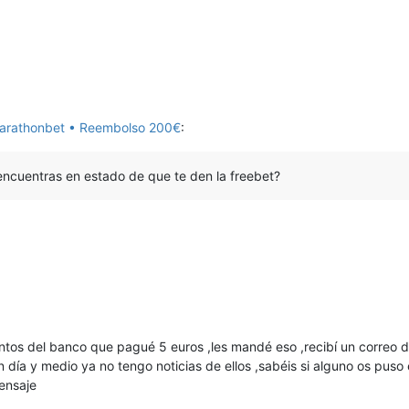
arathonbet • Reembolso 200€
:
 encuentras en estado de que te den la freebet?
tos del banco que pagué 5 euros ,les mandé eso ,recibí un correo d
 día y medio ya no tengo noticias de ellos ,sabéis si alguno os puso
ensaje