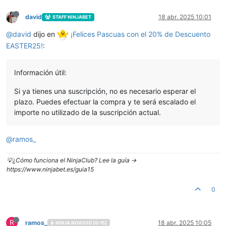
david
18 abr. 2025 10:01
STAFF NINJABET
@
david
dijo en
¡Felices Pascuas con el 20% de Descuento
EASTER25!
:
Información útil:
Si ya tienes una suscripción, no es necesario esperar el
plazo. Puedes efectuar la compra y te será escalado el
importe no utilizado de la suscripción actual.
@
ramos_
💡¿Cómo funciona el NinjaClub? Lee la guía ->
https://www.ninjabet.es/guia15
0
R
ramos_
18 abr. 2025 10:05
NINJA NOVICIO [0-15]