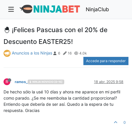
NinjaClub
🐣 ¡Felices Pascuas con el 20% de
Descuento EASTER25!
Anuncios a los Ninjas
6
16
4.0k
Accede para responder
R
ramos_
18 abr. 2025 9:58
NINJA NOVICIO [0-15]
De hecho sólo la usé 10 días y ahora me aparece en mi perfil
como parado. ¿Se me reembolsa la cantidad proporcional?
Entiendo que debería de ser así. Quedo a la espera de tu
respuesta. Gracias
0