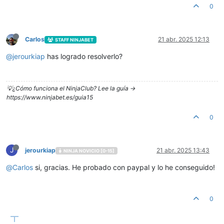
0
Carlos
21 abr. 2025 12:13
STAFF NINJABET
@
jerourkiap
has logrado resolverlo?
💡¿Cómo funciona el NinjaClub? Lee la guía ->
https://www.ninjabet.es/guia15
0
J
jerourkiap
21 abr. 2025 13:43
NINJA NOVICIO [0-15]
@
Carlos
si, gracias. He probado con paypal y lo he conseguido!
0