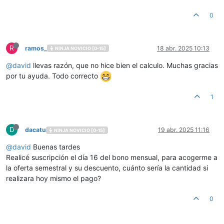
0
R
ramos_
18 abr. 2025 10:13
NINJA NOVICIO [0-15]
@
david
llevas razón, que no hice bien el calculo. Muchas gracias
por tu ayuda. Todo correcto
1
D
dacatu
19 abr. 2025 11:16
NINJA NOVICIO [0-15]
@
david
Buenas tardes
Realicé suscripción el día 16 del bono mensual, para acogerme a
la oferta semestral y su descuento, cuánto sería la cantidad si
realizara hoy mismo el pago?
0