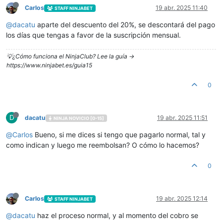
Carlos
19 abr. 2025 11:40
STAFF NINJABET
@
dacatu
aparte del descuento del 20%, se descontará del pago
los días que tengas a favor de la suscripción mensual.
💡¿Cómo funciona el NinjaClub? Lee la guía ->
https://www.ninjabet.es/guia15
0
D
dacatu
19 abr. 2025 11:51
NINJA NOVICIO [0-15]
@
Carlos
Bueno, si me dices si tengo que pagarlo normal, tal y
como indican y luego me reembolsan? O cómo lo hacemos?
0
Carlos
19 abr. 2025 12:14
STAFF NINJABET
@
dacatu
haz el proceso normal, y al momento del cobro se