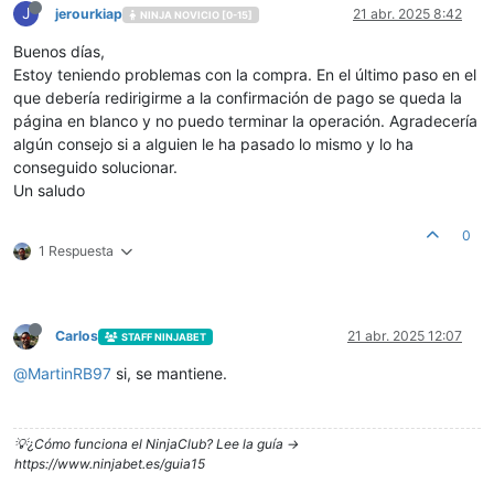
J
jerourkiap
21 abr. 2025 8:42
NINJA NOVICIO [0-15]
Buenos días,
Estoy teniendo problemas con la compra. En el último paso en el
que debería redirigirme a la confirmación de pago se queda la
página en blanco y no puedo terminar la operación. Agradecería
algún consejo si a alguien le ha pasado lo mismo y lo ha
conseguido solucionar.
Un saludo
0
1 Respuesta
Carlos
21 abr. 2025 12:07
STAFF NINJABET
@
MartinRB97
si, se mantiene.
💡¿Cómo funciona el NinjaClub? Lee la guía ->
https://www.ninjabet.es/guia15