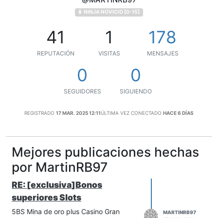
NINJA NOVICIO [0-15]
41
1
178
REPUTACIÓN
VISITAS
MENSAJES
0
0
SEGUIDORES
SIGUIENDO
REGISTRADO
17 MAR. 2025 12:11
ÚLTIMA VEZ CONECTADO
HACE 6 DÍAS
Mejores publicaciones hechas
por MartinRB97
RE: [exclusiva]Bonos
superiores Slots
5BS Mina de oro plus Casino Gran
MARTINRB97