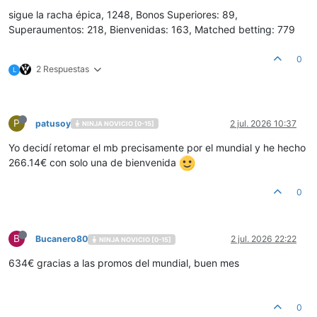
sigue la racha épica, 1248, Bonos Superiores: 89,
Superaumentos: 218, Bienvenidas: 163, Matched betting: 779
0
2 Respuestas
L
P
patusoy
2 jul. 2026 10:37
NINJA NOVICIO [0-15]
Yo decidí retomar el mb precisamente por el mundial y he hecho
266.14€ con solo una de bienvenida
0
B
Bucanero80
2 jul. 2026 22:22
NINJA NOVICIO [0-15]
634€ gracias a las promos del mundial, buen mes
0