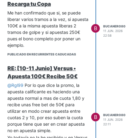
Recarga tu Copa
Me han confirmado que si, se puede
liberar varios tramos a la vez, si apuesta
100€ a la misma apuesta liberas 2
BUCANERO80
B
11 JUN. 2026
tramos de golpe y si apuestas 250€
22:58
pues el bono completo por poner un
ejemplo.
PUBLICADO EN RECURRENTES CADUCADAS
RE: [10-11 Junio] Versus •
Apuesta 100€ Recibe 50€
@
Rgl99
Por lo que dice la promo, la
apuesta calificante es haciendo una
apuesta normal a mas de cuota 1,80 y
recibe unas free bet de 50€ para
utilizar en modo crear apuesta entre
BUCANERO80
B
cuotas 2 y 10, por eso suben la cuota
11 JUN. 2026
porque tiene que ser en crear apuesta
22:11
no en apuesta simple.
Yo todavía no la he recibido y en Versus