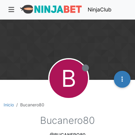
NinjaClub
B
Inicio
Bucanero80
Bucanero80
@BUCANERO80