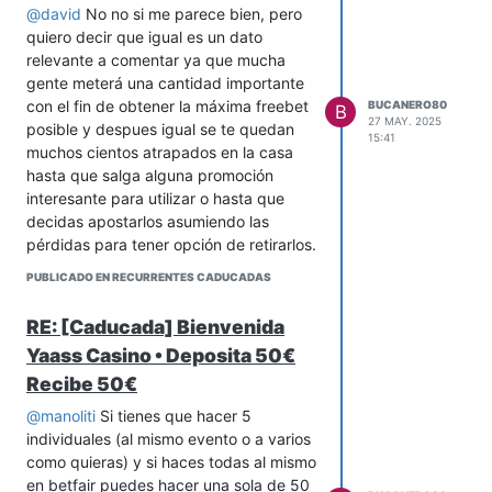
@
david
No no si me parece bien, pero
quiero decir que igual es un dato
relevante a comentar ya que mucha
gente meterá una cantidad importante
con el fin de obtener la máxima freebet
BUCANERO80
B
27 MAY. 2025
posible y despues igual se te quedan
15:41
muchos cientos atrapados en la casa
hasta que salga alguna promoción
interesante para utilizar o hasta que
decidas apostarlos asumiendo las
pérdidas para tener opción de retirarlos.
PUBLICADO EN RECURRENTES CADUCADAS
RE: [Caducada] Bienvenida
Yaass Casino • Deposita 50€
Recibe 50€
@
manoliti
Si tienes que hacer 5
individuales (al mismo evento o a varios
como quieras) y si haces todas al mismo
en betfair puedes hacer una sola de 50