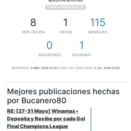
NINJA NOVICIO [0-15]
8
1
115
REPUTACIÓN
VISITAS
MENSAJES
0
1
SEGUIDORES
SIGUIENDO
REGISTRADO
9 ABR. 2025 22:10
ÚLTIMA VEZ CONECTADO
2 JUL. 2026 22:22
Mejores publicaciones hechas
por Bucanero80
RE: [27-31 Mayo] Winamax •
Deposita y Recibe por cada Gol
Final Champions League