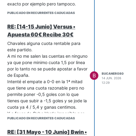
exacto por ejemplo pero tampoco.
PUBLICADO EN RECURRENTES CADUCADAS
RE: [14-15 Junio] Versus •
Apuesta 60€ Recibe 30€
Chavales alguna cuota rentable para
este partido.
A mi no me salen las cuentas en ninguno
ya que pone minimo cuota 1,5 por linea
por lo tanto no se puede apostar a favor
BUCANERO80
B
de España.
14 JUN. 2026
Intenté el empate a 0-0 en la 1ª mitad
12:29
que tiene una cuota razonable pero no
permite poner -0,5 goles con lo que
tienes que subir a -1,5 goles y se jode la
cuota ya 4 / 5,4 y ganas centimos.
Y a favor de Cabo Verde imposible por
PUBLICADO EN RECURRENTES CADUCADAS
las cuotas que tiene asique no veo
forma de aprovechar esto.
RE: [31 Mayo - 10 Junio] Bwin •