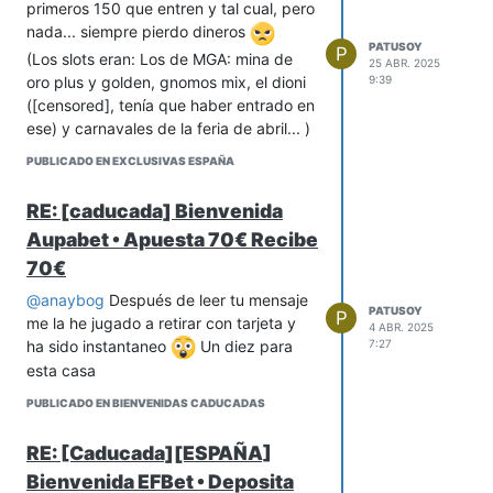
primeros 150 que entren y tal cual, pero
nada... siempre pierdo dineros
PATUSOY
P
(Los slots eran: Los de MGA: mina de
25 ABR. 2025
oro plus y golden, gnomos mix, el dioni
9:39
([censored], tenía que haber entrado en
ese) y carnavales de la feria de abril... )
PUBLICADO EN EXCLUSIVAS ESPAÑA
RE: [caducada] Bienvenida
Aupabet • Apuesta 70€ Recibe
70€
@
anaybog
Después de leer tu mensaje
PATUSOY
P
me la he jugado a retirar con tarjeta y
4 ABR. 2025
ha sido instantaneo
Un diez para
7:27
esta casa
PUBLICADO EN BIENVENIDAS CADUCADAS
RE: [Caducada][ESPAÑA]
Bienvenida EFBet • Deposita