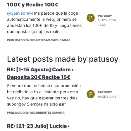
100€ y Recibe 100€
@
SaavedraM
me parece que la coge
PATUSOY
P
automaticamente la web, primero se
5 NOV. 2024
12:20
apuestan los 100€ de fb y luego tienes
que apostar (o no) los reales
PUBLICADO EN BIENVENIDAS CADUCADAS
Latest posts made by patusoy
RE: [1-15 Agosto] Codere •
Deposita 20€ Recibe 15€
Siempre que he hecho esta promoción
he recibido la fb al instante pero esta
PATUSOY
P
HACE 6 DÍAS
vez no, hay que esperar los tres días
supongo? Siempre ha sido así?
PUBLICADO EN RECURRENTES ESPAÑA
RE: [21-23 Julio] Luckia •