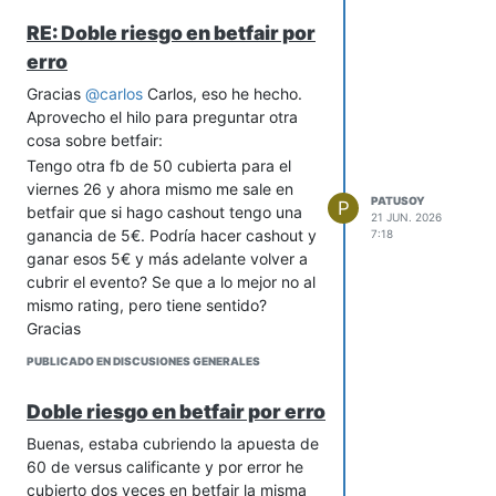
RE: Doble riesgo en betfair por
erro
Gracias
@
carlos
Carlos, eso he hecho.
Aprovecho el hilo para preguntar otra
cosa sobre betfair:
Tengo otra fb de 50 cubierta para el
viernes 26 y ahora mismo me sale en
PATUSOY
P
betfair que si hago cashout tengo una
21 JUN. 2026
ganancia de 5€. Podría hacer cashout y
7:18
ganar esos 5€ y más adelante volver a
cubrir el evento? Se que a lo mejor no al
mismo rating, pero tiene sentido?
Gracias
PUBLICADO EN DISCUSIONES GENERALES
Doble riesgo en betfair por erro
Buenas, estaba cubriendo la apuesta de
60 de versus calificante y por error he
cubierto dos veces en betfair la misma