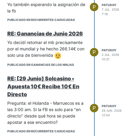
Yo también esperando la asignación de
PATUSOY
P
7 JUL. 2026
la fb
7:18
PUBLICADO EN RECURRENTES CADUCADAS
RE: Ganancias de Junio 2026
Yo decidí retomar el mb precisamente
por el mundial y he hecho 266.14€ con
PATUSOY
P
solo una de bienvenida
2 JUL. 2026
10:37
PUBLICADO EN GANANCIAS DE LOS NINJAS
RE: [29 Junio] Solcasino •
Apuesta 10€ Recibe 10€ En
Directo
Pregunta: el Holanda - Marruecos es a
PATUSOY
P
las 3:00 am. Si la FB es solo para "en
29 JUN. 2026
12:54
directo" desde qué hora se puede
apostar a ese encuentro?
PUBLICADO EN RECURRENTES CADUCADAS