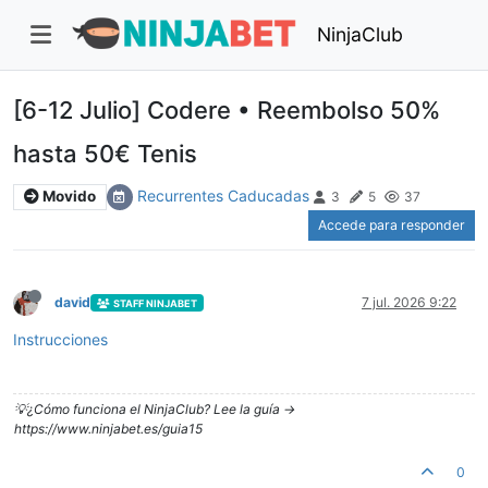
NinjaClub
[6-12 Julio] Codere • Reembolso 50%
hasta 50€ Tenis
Recurrentes Caducadas
Movido
3
5
37
Accede para responder
david
7 jul. 2026 9:22
STAFF NINJABET
Instrucciones
💡¿Cómo funciona el NinjaClub? Lee la guía ->
https://www.ninjabet.es/guia15
0