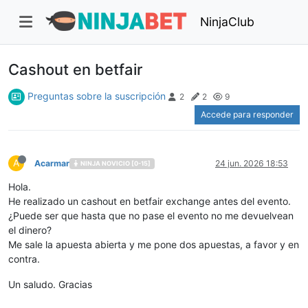
NinjaClub
Cashout en betfair
Preguntas sobre la suscripción
2
2
9
Accede para responder
A
Acarmar
24 jun. 2026 18:53
NINJA NOVICIO [0-15]
Hola.
He realizado un cashout en betfair exchange antes del evento.
¿Puede ser que hasta que no pase el evento no me devuelvean
el dinero?
Me sale la apuesta abierta y me pone dos apuestas, a favor y en
contra.
Un saludo. Gracias