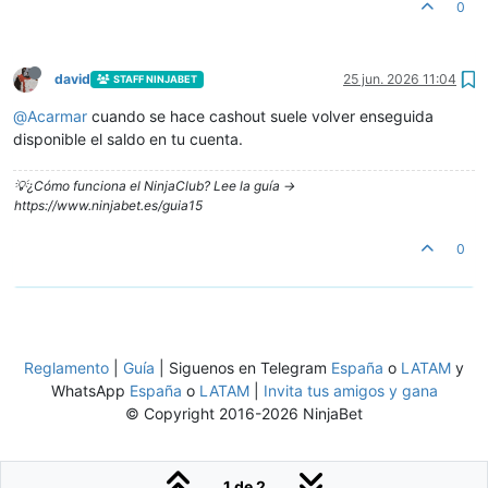
0
david
25 jun. 2026 11:04
STAFF NINJABET
@
Acarmar
cuando se hace cashout suele volver enseguida
disponible el saldo en tu cuenta.
💡¿Cómo funciona el NinjaClub? Lee la guía ->
https://www.ninjabet.es/guia15
0
Reglamento
|
Guía
| Siguenos en Telegram
España
o
LATAM
y
WhatsApp
España
o
LATAM
|
Invita tus amigos y gana
© Copyright 2016-2026 NinjaBet
1 de 2