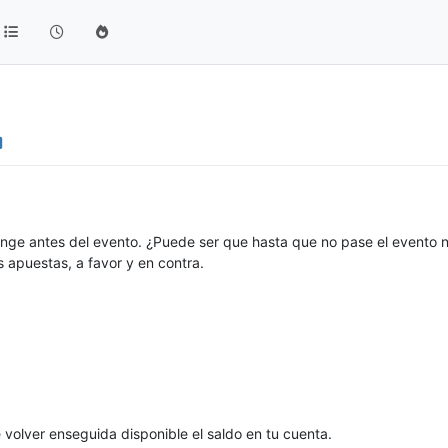
ange antes del evento. ¿Puede ser que hasta que no pase el evento 
 apuestas, a favor y en contra.
volver enseguida disponible el saldo en tu cuenta.