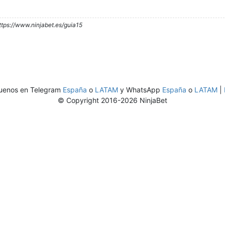
ttps://www.ninjabet.es/guia15
uenos en Telegram
España
o
LATAM
y WhatsApp
España
o
LATAM
|
© Copyright 2016-2026 NinjaBet