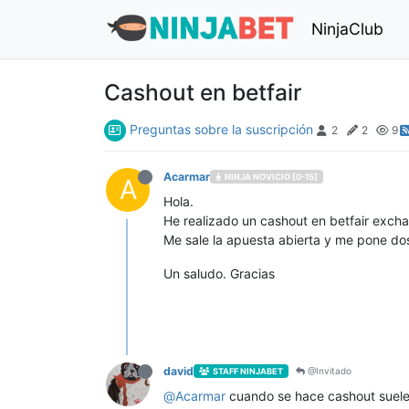
NinjaClub
Cashout en betfair
Preguntas sobre la suscripción
2
2
9
Acarmar
NINJA NOVICIO [0-15]
A
Hola.
He realizado un cashout en betfair exch
Me sale la apuesta abierta y me pone dos
Un saludo. Gracias
david
@Invitado
STAFF NINJABET
@
Acarmar
cuando se hace cashout suele 