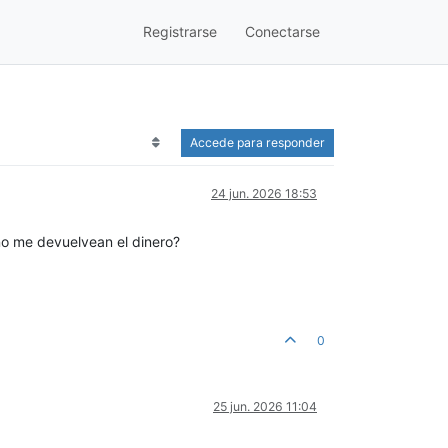
Registrarse
Conectarse
Accede para responder
24 jun. 2026 18:53
no me devuelvean el dinero?
0
25 jun. 2026 11:04