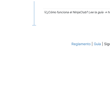
💡¿Cómo funciona el NinjaClub? Lee la guía -> h
Reglamento
|
Guía
| Sig