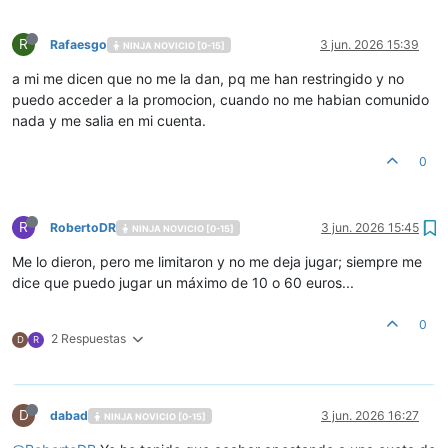
R
Rafaesgo
3 jun. 2026 15:39
NINJA NOVICIO [0-15]
a mi me dicen que no me la dan, pq me han restringido y no
puedo acceder a la promocion, cuando no me habian comunido
nada y me salia en mi cuenta.
0
R
RobertoDR
3 jun. 2026 15:45
NINJA NOVICIO [0-15]
Me lo dieron, pero me limitaron y no me deja jugar; siempre me
dice que puedo jugar un máximo de 10 o 60 euros...
0
2 Respuestas
D
R
D
dabad
3 jun. 2026 16:27
NINJA NOVICIO [0-15]