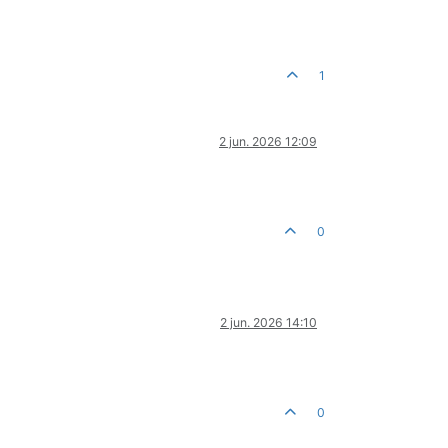
1
2 jun. 2026 12:09
0
2 jun. 2026 14:10
0