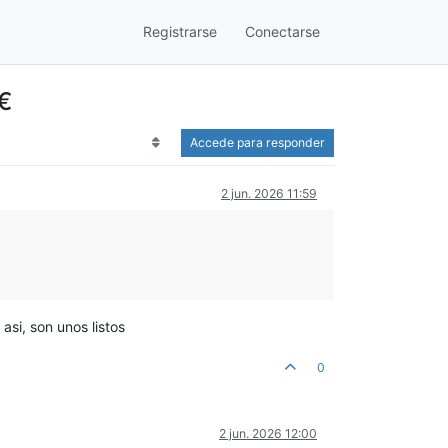
Registrarse
Conectarse
€
Accede para responder
2 jun. 2026 11:59
si, son unos listos
0
2 jun. 2026 12:00