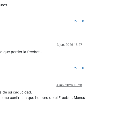
ros...
0
3 jun. 2026 16:27
 que perder la freebet..
0
4 jun. 2026 13:28
és de su caducidad.
 que me confirman que he perdido el Freebet. Menos