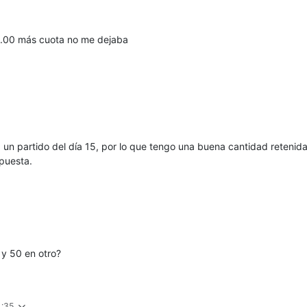
3.00 más cuota no me dejaba
a un partido del día 15, por lo que tengo una buena cantidad retenid
puesta.
 y 50 en otro?
4:35