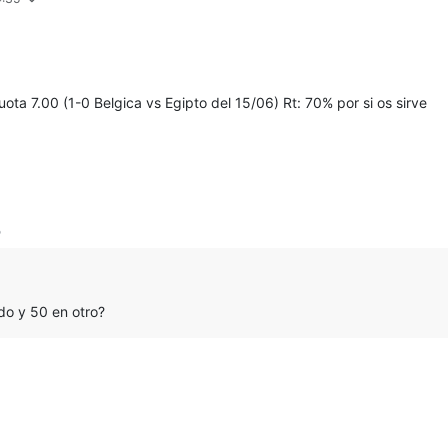
ota 7.00 (1-0 Belgica vs Egipto del 15/06) Rt: 70% por si os sirve
o
do y 50 en otro?