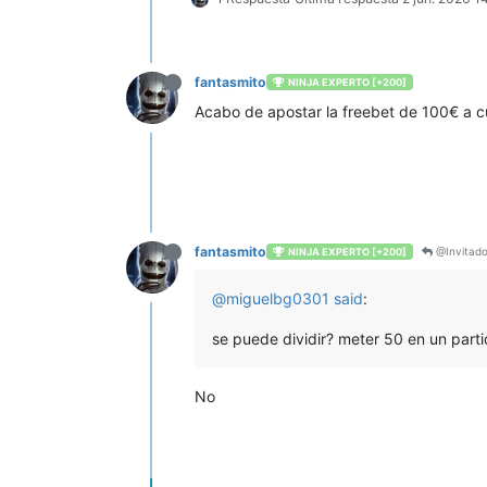
fantasmito
NINJA EXPERTO [+200]
Acabo de apostar la freebet de 100€ a cu
fantasmito
@Invitad
NINJA EXPERTO [+200]
@
miguelbg0301
said
:
se puede dividir? meter 50 en un parti
No