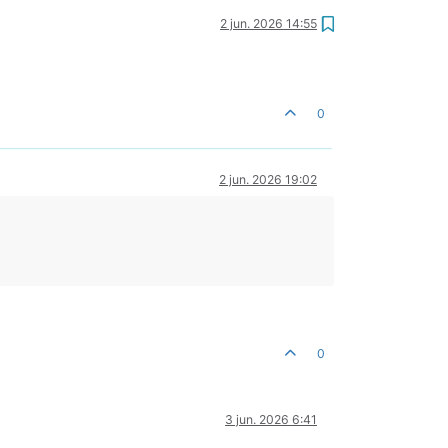
2 jun. 2026 14:55
0
2 jun. 2026 19:02
0
3 jun. 2026 6:41