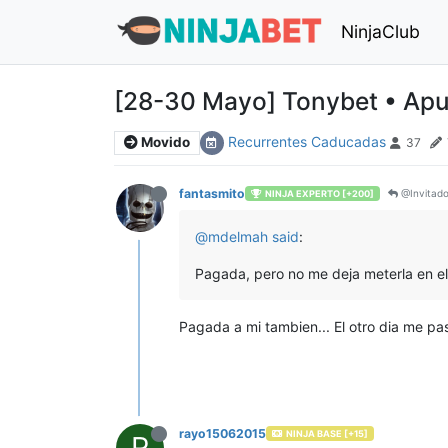
NinjaClub
[28-30 Mayo] Tonybet • Apu
Recurrentes Caducadas
Movido
37
fantasmito
@Invitad
NINJA EXPERTO [+200]
@
mdelmah
said
:
Pagada, pero no me deja meterla en e
Pagada a mi tambien... El otro dia me pa
rayo15062015
NINJA BASE [+15]
R