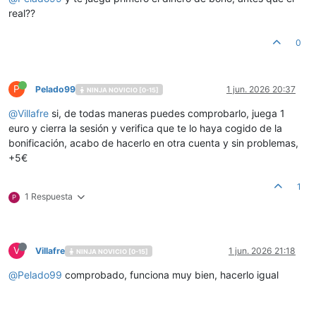
real??
0
P
Pelado99
1 jun. 2026 20:37
NINJA NOVICIO [0-15]
@
Villafre
si, de todas maneras puedes comprobarlo, juega 1
euro y cierra la sesión y verifica que te lo haya cogido de la
bonificación, acabo de hacerlo en otra cuenta y sin problemas,
+5€
1
1 Respuesta
P
V
Villafre
1 jun. 2026 21:18
NINJA NOVICIO [0-15]
@
Pelado99
comprobado, funciona muy bien, hacerlo igual