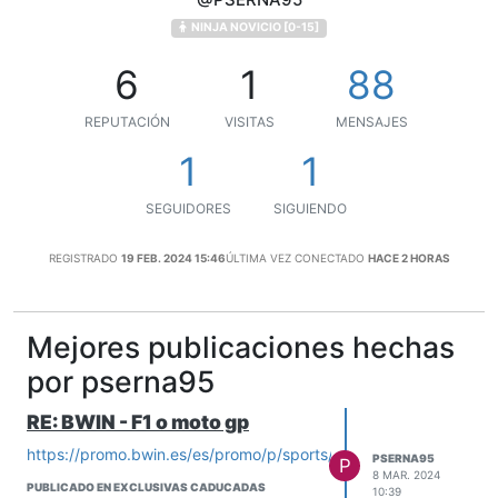
NINJA NOVICIO [0-15]
6
1
88
REPUTACIÓN
VISITAS
MENSAJES
1
1
SEGUIDORES
SIGUIENDO
REGISTRADO
19 FEB. 2024 15:46
ÚLTIMA VEZ CONECTADO
HACE 2 HORAS
Mejores publicaciones hechas
por pserna95
RE: BWIN - F1 o moto gp
https://promo.bwin.es/es/promo/p/sports/PLEPSN0309
PSERNA95
P
8 MAR. 2024
PUBLICADO EN EXCLUSIVAS CADUCADAS
10:39