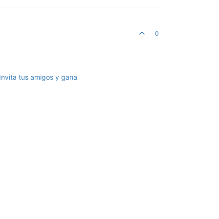
0
Invita tus amigos y gana