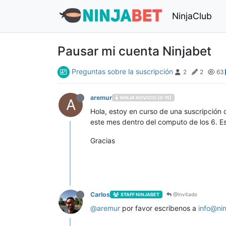
NinjaClub
Pausar mi cuenta Ninjabet
Preguntas sobre la suscripción
2
2
63
aremur
NINJA NOVICIO [0-15]
A
Hola, estoy en curso de una suscripción
este mes dentro del computo de los 6. Es
Gracias
Carlos
@Invitado
STAFF NINJABET
@
aremur
por favor escribenos a
info@nin