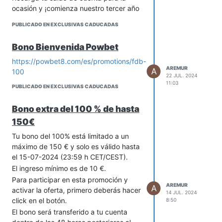
ocasión y ¡comienza nuestro tercer año
de vida pletórico de fuerzas!
PUBLICADO EN EXCLUSIVAS CADUCADAS
*Requisito de apuesta: x20.
Términos y Condiciones
Bono Bienvenida Powbet
Tu bono del 100% está limitado a un
https://powbet8.com/es/promotions/fdb-
máximo de 250 € y solo es válido hasta
AREMUR
A
100
el 31-07-2024 (23:59 h CET/CEST).
22 JUL. 2024
El ingreso mínimo es de 10 €.
11:03
PUBLICADO EN EXCLUSIVAS CADUCADAS
Para participar en esta promoción y
activar la oferta, primero deberás hacer
Bono extra del 100 % de hasta
click en el botón.
150€
El bono será transferido a tu cuenta
Tu bono del 100% está limitado a un
dentro de las 48 horas posteriores al
máximo de 150 € y solo es válido hasta
ingreso del importe mínimo.
el 15-07-2024 (23:59 h CET/CEST).
Puedes usar tu bono en cualquier juego
El ingreso mínimo es de 10 €.
de la sección "Juega tu bono" de
Para participar en esta promoción y
AdmiralBet. No puedes usar tu bono en
AREMUR
A
activar la oferta, primero deberás hacer
juegos que no pertenezcan a esta
14 JUL. 2024
click en el botón.
8:50
sección.
El bono será transferido a tu cuenta
El bono ofertado puede convertirse