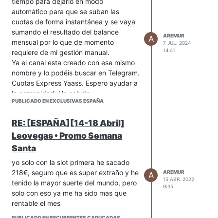
tiempo para dejarlo en modo
automático para que se suban las
cuotas de forma instantánea y se vaya
sumando el resultado del balance
AREMUR
A
mensual por lo que de momento
7 JUL. 2024
14:41
requiere de mi gestión manual.
Ya el canal esta creado con ese mismo
nombre y lo podéis buscar en Telegram.
Cuotas Express Yaass. Espero ayudar a
la comunidad. Un saludo
PUBLICADO EN EXCLUSIVAS ESPAÑA
RE: [ESPAÑA][14-18 Abril]
Leovegas • Promo Semana
Santa
yo solo con la slot primera he sacado
218€, seguro que es super extraño y he
AREMUR
A
15 ABR. 2022
tenido la mayor suerte del mundo, pero
9:35
solo con eso ya me ha sido mas que
rentable el mes
PUBLICADO EN RECURRENTES CADUCADAS