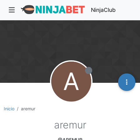
NinjaClub
A
Inicio
aremur
aremur
@AREMUR