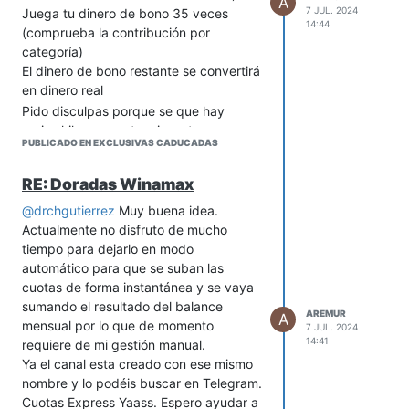
900 838 852 y consulta nuestra
AdmiralBet por un periodo mínimo de 30
A
7 JUL. 2024
Juega tu dinero de bono 35 veces
sección de juego responsable.
días.
14:44
(comprueba la contribución por
Puedes consultar el texto completo de
Rentable? oferta recibida por mail
categoría)
las condiciones de esta promoción aquí.
El dinero de bono restante se convertirá
Se aplicarán las Reglas de apuesta.
en dinero real
Se aplicarán las Condiciones Generales.
Pido disculpas porque se que hay
varios hilos con este mismo tema pero
PUBLICADO EN EXCLUSIVAS CADUCADAS
no manejo la estrategia rollover con
suficiencia. Es rentable? Como tendría
RE: Doradas Winamax
que poner los datos en el odds?
@
drchgutierrez
Muy buena idea.
Actualmente no disfruto de mucho
tiempo para dejarlo en modo
automático para que se suban las
cuotas de forma instantánea y se vaya
sumando el resultado del balance
AREMUR
A
mensual por lo que de momento
7 JUL. 2024
14:41
requiere de mi gestión manual.
Ya el canal esta creado con ese mismo
nombre y lo podéis buscar en Telegram.
Cuotas Express Yaass. Espero ayudar a