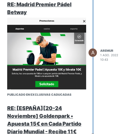
RE: Madrid Premier Pádel
Betway
AREMUR
A
1 AGO. 2022
10:43
PUBLICADO EN EXCLUSIVAS CADUCADAS
RE: [ESPAÑA][20-24
@
david
Noviembre] Goldenpark •
Apuesta 15€ en Cada Partido
Díario Mundial - Recibe 11€