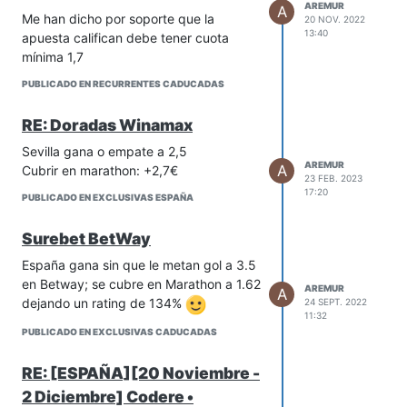
AREMUR
A
Me han dicho por soporte que la
20 NOV. 2022
13:40
apuesta califican debe tener cuota
mínima 1,7
PUBLICADO EN RECURRENTES CADUCADAS
RE: Doradas Winamax
Sevilla gana o empate a 2,5
AREMUR
A
Cubrir en marathon: +2,7€
23 FEB. 2023
17:20
PUBLICADO EN EXCLUSIVAS ESPAÑA
Surebet BetWay
España gana sin que le metan gol a 3.5
en Betway; se cubre en Marathon a 1.62
AREMUR
A
dejando un rating de 134%
24 SEPT. 2022
11:32
PUBLICADO EN EXCLUSIVAS CADUCADAS
RE: [ESPAÑA][20 Noviembre -
2 Diciembre] Codere •