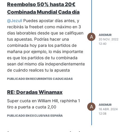
Reembolso 50% hasta 20€
Combinada Mundial Cada día
@
Jezuli
Puedes apostar días antes, y
recibirás la freebet como máximo en 3
dias laborables desde que se califiquen
AREMUR
A
tus apuestas. Podrías hacer una
20 NOV. 2022
12:40
combinada hoy para los partidos de
mañana por ejemplo, lo más importante
es que los partidos de tu combinada
sean del mismo día independientemente
de cuándo realices tu la apuesta
PUBLICADO EN RECURRENTES CADUCADAS
RE: Doradas Winamax
Super cuota en William Hill, raphinha 1
AREMUR
A
tiro a puerta a cuota 2,00
16 ABR. 2024
12:08
PUBLICADO EN EXCLUSIVAS ESPAÑA