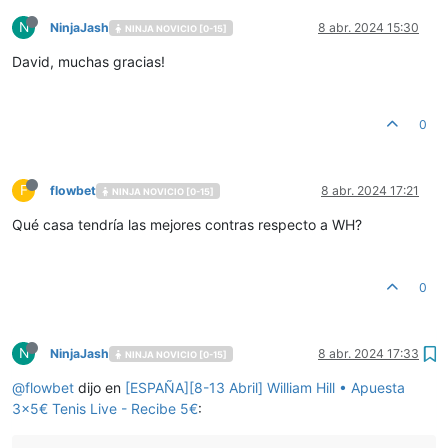
N
NinjaJash
8 abr. 2024 15:30
NINJA NOVICIO [0-15]
David, muchas gracias!
0
F
flowbet
8 abr. 2024 17:21
NINJA NOVICIO [0-15]
Qué casa tendría las mejores contras respecto a WH?
0
N
NinjaJash
8 abr. 2024 17:33
NINJA NOVICIO [0-15]
@
flowbet
dijo en
[ESPAÑA][8-13 Abril] William Hill • Apuesta
3x5€ Tenis Live - Recibe 5€
: