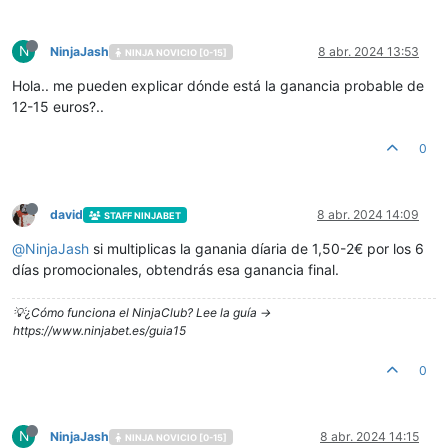
N
NinjaJash
8 abr. 2024 13:53
NINJA NOVICIO [0-15]
Hola.. me pueden explicar dónde está la ganancia probable de
12-15 euros?..
0
david
8 abr. 2024 14:09
STAFF NINJABET
@
NinjaJash
si multiplicas la ganania díaria de 1,50-2€ por los 6
días promocionales, obtendrás esa ganancia final.
💡¿Cómo funciona el NinjaClub? Lee la guía ->
https://www.ninjabet.es/guia15
0
N
NinjaJash
8 abr. 2024 14:15
NINJA NOVICIO [0-15]