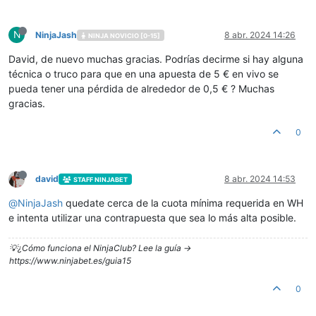
N
NinjaJash
8 abr. 2024 14:26
NINJA NOVICIO [0-15]
David, de nuevo muchas gracias. Podrías decirme si hay alguna
técnica o truco para que en una apuesta de 5 € en vivo se
pueda tener una pérdida de alrededor de 0,5 € ? Muchas
gracias.
0
david
8 abr. 2024 14:53
STAFF NINJABET
@
NinjaJash
quedate cerca de la cuota mínima requerida en WH
e intenta utilizar una contrapuesta que sea lo más alta posible.
💡¿Cómo funciona el NinjaClub? Lee la guía ->
https://www.ninjabet.es/guia15
0