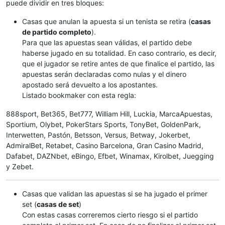
puede dividir en tres bloques:
Casas que anulan la apuesta si un tenista se retira (
casas
de partido completo
).
Para que las apuestas sean válidas, el partido debe
haberse jugado en su totalidad. En caso contrario, es decir,
que el jugador se retire antes de que finalice el partido, las
apuestas serán declaradas como nulas y el dinero
apostado será devuelto a los apostantes.
Listado bookmaker con esta regla:
888sport, Bet365, Bet777, William Hill, Luckia, MarcaApuestas,
Sportium, Olybet, PokerStars Sports, TonyBet, GoldenPark,
Interwetten, Pastón, Betsson, Versus, Betway, Jokerbet,
AdmiralBet, Retabet, Casino Barcelona, Gran Casino Madrid,
Dafabet, DAZNbet, eBingo, Efbet, Winamax, Kirolbet, Juegging
y Zebet.
Casas que validan las apuestas si se ha jugado el primer
set (
casas de set
)
Con estas casas correremos cierto riesgo si el partido