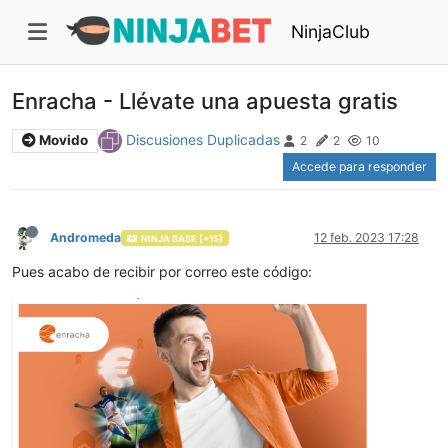
NinjaClub
Enracha - Llévate una apuesta gratis
Discusiones Duplicadas
Movido
2
2
10
Accede para responder
Andromeda
12 feb. 2023 17:28
NINJA BASE [+15]
Pues acabo de recibir por correo este código: