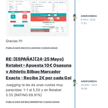
ANDROMEDA
9 NOV. 2022
11:52
Gracias !!!!
PUBLICADO EN EXCLUSIVAS CADUCADAS
RE: [ESPAÑA][24-25 Mayo]
Retabet • Apuesta 10€ Osasuna
v Athletic Bilbao Marcador
Exacto - Recibe 2€ por cada Gol
ANDROMEDA
Juegging te las da unas cuotas muy
24 MAY. 2023
16:58
parecidas: 1-1 al 5,50 y en Retabet
5.55 [RATING 69.91%]
PUBLICADO EN RECURRENTES CADUCADAS