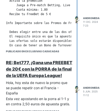
  Activa la promoción

      Juega a Pre-match Betting, Live Betting por valor de 25
      Cuota mínima: 1.80 

  Recibe tu FreeBet de 5 €

ANDROMEDA
11 DIC. 2024
Info Importante sobre las Promos de FreeBets:

7:23
  Debes elegir entre una de las dos ofertas, no son acumulabl
  El requisito único es que la apuesta que contabiliza para 
  Las ofertas solo estarán disponibles los días que marca el 
  En caso de tener un Bono de Turnover activo, deberás compl
PUBLICADO EN EXCLUSIVAS CADUCADAS
Y otra de un freebet de 10 euros:
RE: Bet777, ¡Gana una FREEBET
    Activa la promoción

de 20€ con la PORRA de la final
        Juega a Pre-match Betting, Live Betting por valor de 
        Cuota mínima: 1.80 

de la UEFA Europa League!
    Recibe tu FreeBet de 10 €

Hola, hoy esta de nuevo la promo que
Info Importante sobre las Promos de FreeBets:

se puede repetir con el Francia -
ANDROMEDA
5 JUN. 2025
España
    Debes elegir entre una de las dos ofertas, no son acumula
11:12
Esta vez apostando en la porra al 1-1 y
    El requisito único es que la apuesta que contabiliza par
en contra 2,50 euros de apuesta gratis.
    Las ofertas solo estarán disponibles los días que marca e
    En caso de tener un Bono de Turnover activo, deberás com