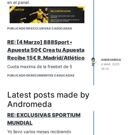
en el panel.
PUBLICADO EN EXCLUSIVAS CADUCADAS
RE: [4 Marzo] 888Sport •
Apuesta 50€ Crea tu Apuesta
Recibe 15€ R. Madrid/Atlético
ANDROMEDA
4 MAR. 2025
Cuota maxima de la freebet de 5
16:14
PUBLICADO EN RECURRENTES CADUCADAS
Latest posts made by
Andromeda
RE: EXCLUSIVAS SPORTIUM
MUNDIAL
Yo llevo varios meses recibiendo