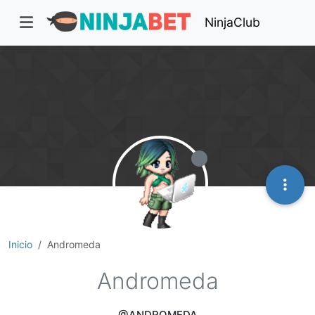
NinjaClub
Inicio
Andromeda
Andromeda
@ANDROMEDA