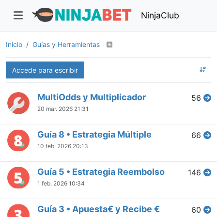
NinjaClub
Inicio
Guías y Herramientas
Accede para escribir
MultiOdds y Multiplicador
56
20 mar. 2026 21:31
Guía 8 • Estrategia Múltiple
66
10 feb. 2026 20:13
Guía 5 • Estrategia Reembolso
146
1 feb. 2026 10:34
Guía 3 • Apuesta€ y Recibe €
60