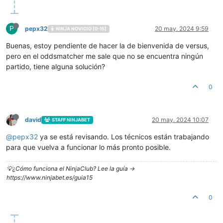
P
pepx32
20 may. 2024 9:59
NINJA NOVICIO [0-15]
Buenas, estoy pendiente de hacer la de bienvenida de versus,
pero en el oddsmatcher me sale que no se encuentra ningún
partido, tiene alguna solución?
0
david
20 may. 2024 10:07
STAFF NINJABET
@
pepx32
ya se está revisando. Los técnicos están trabajando
para que vuelva a funcionar lo más pronto posible.
💡¿Cómo funciona el NinjaClub? Lee la guía ->
https://www.ninjabet.es/guia15
0