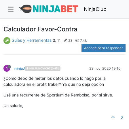
NinjaClub
Calculador Favor-Contra
Guías y Herramientas
11
23
7.4k
Accede para responder
N
ninjaJ
23 nov. 2020 19:10
NINJA NOVICIO [0-15]
¿Como debo de meter los datos cuando lo hago por la
calculadora en el profit traker? Ya que no deja opción
Usé una recurrente de Sportium de Rembolso, por si sirve.
Un saludo,
0