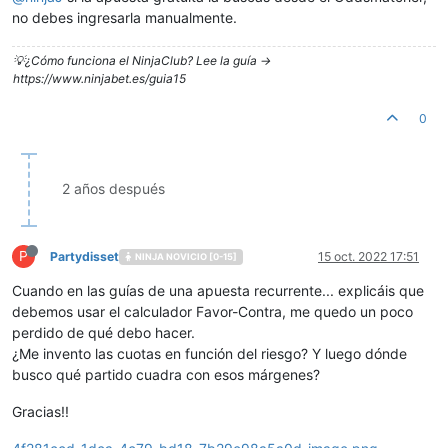
no debes ingresarla manualmente.
💡¿Cómo funciona el NinjaClub? Lee la guía ->
https://www.ninjabet.es/guia15
0
2 años después
P
Partydisset
15 oct. 2022 17:51
NINJA NOVICIO [0-15]
Cuando en las guías de una apuesta recurrente... explicáis que
debemos usar el calculador Favor-Contra, me quedo un poco
perdido de qué debo hacer.
¿Me invento las cuotas en función del riesgo? Y luego dónde
busco qué partido cuadra con esos márgenes?
Gracias!!