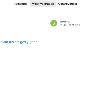
Recientes
Mejor valorados
Controversial
SHOBI07
S
18 JUL. 2021 4:09
Invita tus amigos y gana