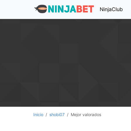
NinjaClub
Inicio
shobi07
Mejor valorados