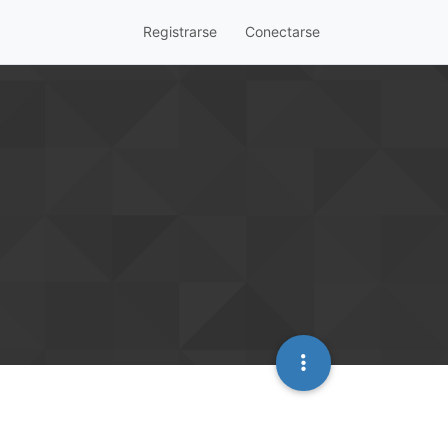
Registrarse
Conectarse