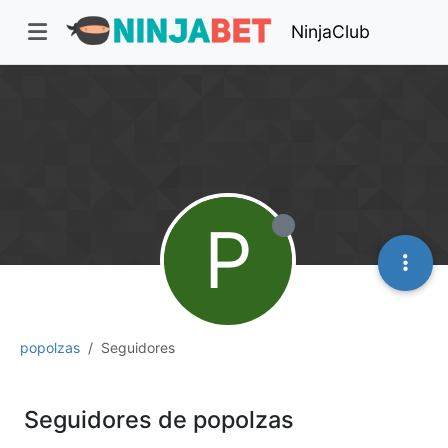
NinjaClub
P
popolzas
Seguidores
Seguidores de popolzas