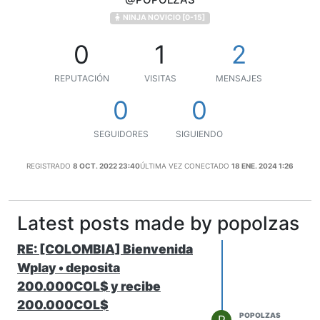
NINJA NOVICIO [0-15]
0
1
2
REPUTACIÓN
VISITAS
MENSAJES
0
0
SEGUIDORES
SIGUIENDO
REGISTRADO
8 OCT. 2022 23:40
ÚLTIMA VEZ CONECTADO
18 ENE. 2024 1:26
Latest posts made by popolzas
RE: [COLOMBIA] Bienvenida
Wplay • deposita
200.000COL$ y recibe
200.000COL$
POPOLZAS