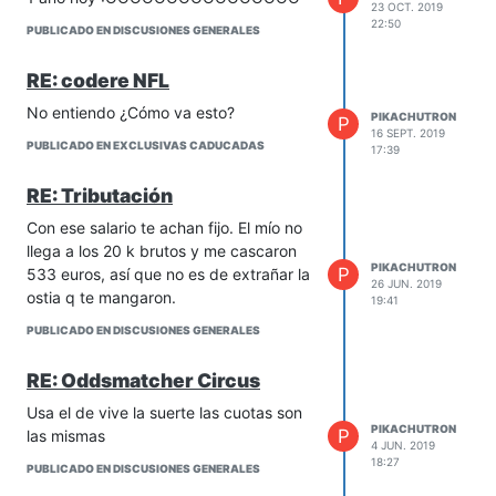
23 OCT. 2019
22:50
PUBLICADO EN DISCUSIONES GENERALES
RE: codere NFL
No entiendo ¿Cómo va esto?
PIKACHUTRON
P
16 SEPT. 2019
PUBLICADO EN EXCLUSIVAS CADUCADAS
17:39
RE: Tributación
Con ese salario te achan fijo. El mío no
llega a los 20 k brutos y me cascaron
PIKACHUTRON
P
533 euros, así que no es de extrañar la
26 JUN. 2019
ostia q te mangaron.
19:41
PUBLICADO EN DISCUSIONES GENERALES
RE: Oddsmatcher Circus
Usa el de vive la suerte las cuotas son
PIKACHUTRON
P
las mismas
4 JUN. 2019
18:27
PUBLICADO EN DISCUSIONES GENERALES