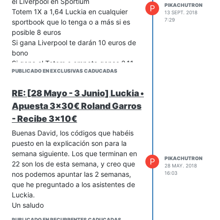
el Liverpool en Sportium
PIKACHUTRON
P
Totem 1X a 1,64 Luckia en cualquier
13 SEPT. 2018
7:29
sportbook que lo tenga o a más si es
posible 8 euros
Si gana Liverpool te darán 10 euros de
bono
Si gana el Totem o empata ganas 2,11
PUBLICADO EN EXCLUSIVAS CADUCADAS
euros.
Un saludo
RE: [28 Mayo - 3 Junio] Luckia •
https://www.sportium.es/apuestas/promociones/detalle?
Apuesta 3x30€ Roland Garros
page=premier-doblamos-ganancia-
totliv
- Recibe 3x10€
Buenas David, los códigos que habéis
puesto en la explicación son para la
semana siguiente. Los que terminan en
PIKACHUTRON
P
22 son los de esta semana, y creo que
28 MAY. 2018
16:03
nos podemos apuntar las 2 semanas,
que he preguntado a los asistentes de
Luckia.
Un saludo
PUBLICADO EN RECURRENTES CADUCADAS