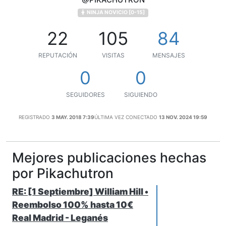
NINJA NOVICIO [0-15]
22
105
84
REPUTACIÓN
VISITAS
MENSAJES
0
0
SEGUIDORES
SIGUIENDO
REGISTRADO
3 MAY. 2018 7:39
ÚLTIMA VEZ CONECTADO
13 NOV. 2024 19:59
Mejores publicaciones hechas
por Pikachutron
RE: [1 Septiembre] William Hill •
Reembolso 100% hasta 10€
Real Madrid - Leganés