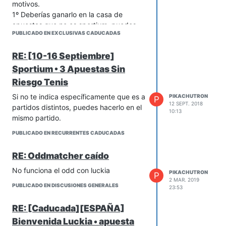
motivos.
1º Deberías ganarlo en la casa de
apuestas que no es sportium, puedes
PUBLICADO EN EXCLUSIVAS CADUCADAS
tener la mala suerte de ir ganando todo
en Sportium y pegar una liada de
RE: [10-16 Septiembre]
[censored] madre porque te quedas sin
dinero en las otras o lo que sea, y luego
Sportium • 3 Apuestas Sin
a mayores no llegar a apostarlo el
Riesgo Tenis
número de veces que te exijan, que
Si no te indica específicamente que es a
PIKACHUTRON
P
creo que es 50
12 SEPT. 2018
partidos distintos, puedes hacerlo en el
2º Si te sale el 0, pierdes en ambas
10:13
mismo partido.
casas de apuestas.
Hasta ahí es donde yo sé, desconozco
PUBLICADO EN RECURRENTES CADUCADAS
si hay algún truco para poder sacarlo
con éxito asegurado.
RE: Oddmatcher caído
Un saludo
No funciona el odd con luckia
PIKACHUTRON
P
2 MAR. 2019
PUBLICADO EN DISCUSIONES GENERALES
23:53
RE: [Caducada][ESPAÑA]
Bienvenida Luckia • apuesta