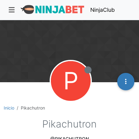
NinjaClub
P
Inicio
Pikachutron
Pikachutron
@PIKACHUTRON