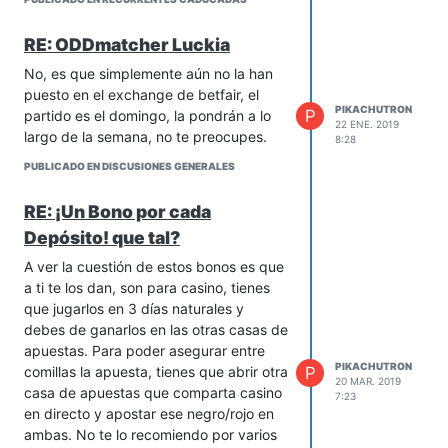
RE: ODDmatcher Luckia
No, es que simplemente aún no la han
puesto en el exchange de betfair, el
PIKACHUTRON
P
partido es el domingo, la pondrán a lo
22 ENE. 2019
largo de la semana, no te preocupes.
8:28
PUBLICADO EN DISCUSIONES GENERALES
RE: ¡Un Bono por cada
Depósito! que tal?
A ver la cuestión de estos bonos es que
a ti te los dan, son para casino, tienes
que jugarlos en 3 días naturales y
debes de ganarlos en las otras casas de
apuestas. Para poder asegurar entre
PIKACHUTRON
P
comillas la apuesta, tienes que abrir otra
20 MAR. 2019
casa de apuestas que comparta casino
7:23
en directo y apostar ese negro/rojo en
ambas. No te lo recomiendo por varios