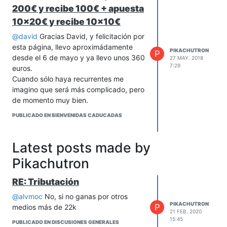
200€ y recibe 100€ + apuesta
10x20€ y recibe 10x10€
@
david
Gracias David, y felicitación por
esta página, llevo aproximádamente
PIKACHUTRON
P
desde el 6 de mayo y ya llevo unos 360
27 MAY. 2018
7:29
euros.
Cuando sólo haya recurrentes me
imagino que será más complicado, pero
de momento muy bien.
PUBLICADO EN BIENVENIDAS CADUCADAS
Latest posts made by
Pikachutron
RE: Tributación
@
alvmoc
No, si no ganas por otros
PIKACHUTRON
P
medios más de 22k
21 FEB. 2020
15:45
PUBLICADO EN DISCUSIONES GENERALES