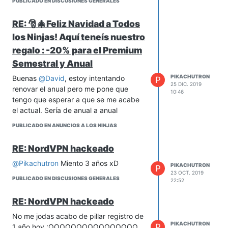
PUBLICADO EN DISCUSIONES GENERALES
RE: 🎅🎄Feliz Navidad a Todos
los Ninjas! Aquí teneís nuestro
regalo : -20% para el Premium
Semestral y Anual
PIKACHUTRON
Buenas
@
David
, estoy intentando
P
25 DIC. 2019
renovar el anual pero me pone que
10:46
tengo que esperar a que se me acabe
el actual. Sería de anual a anual
PUBLICADO EN ANUNCIOS A LOS NINJAS
RE: NordVPN hackeado
@
Pikachutron
Miento 3 años xD
PIKACHUTRON
P
23 OCT. 2019
PUBLICADO EN DISCUSIONES GENERALES
22:52
RE: NordVPN hackeado
No me jodas acabo de pillar registro de
PIKACHUTRON
P
1 año hoy :OOOOOOOOOOOOOOOO