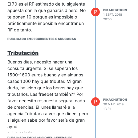
El 70 es el RF estimado de tu siguiente
apuesta con la que ganarás dinero. No
PIKACHUTRON
P
1 SEPT. 2018
te ponen 10 porque es imposible o
20:50
prácticamente imposible encontrar un
RF de tanto.
PUBLICADO EN RECURRENTES CADUCADAS
Tributación
Buenos días, necesito hacer una
consulta urgente. Si se superan los
1500-1600 euros bueno y en algunos
casos 1000 hay que tributar. Mi gran
duda, he leído que los bonos hay que
tributarlos. Las freebet también?? Por
PIKACHUTRON
favor necesito respuesta segura, nada
P
30 MAR. 2019
de creencias. El lunes llamaré a la
13:31
agencia Tributaria a ver qué dicen, pero
si alguien sabe por favor sería de gran
ayud
a. Un saludo
PUBLICADO EN DISCUSIONES GENERALES