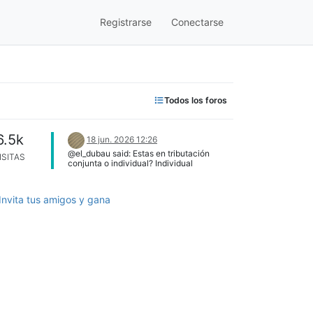
Registrarse
Conectarse
Todos los foros
6.5k
18 jun. 2026 12:26
@el_dubau said: Estas en tributación
ISITAS
conjunta o individual? Individual
Invita tus amigos y gana