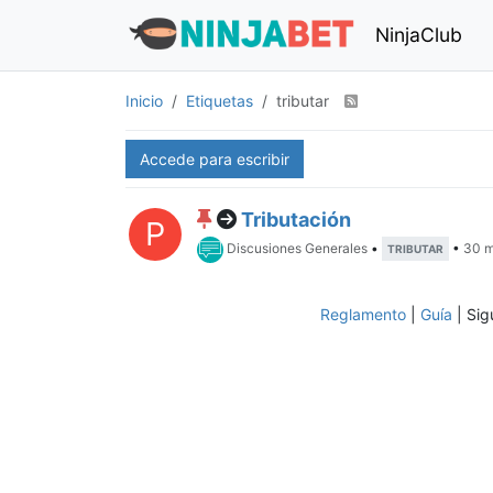
NinjaClub
Inicio
Etiquetas
tributar
Accede para escribir
Tributación
P
Discusiones Generales
•
•
30 m
TRIBUTAR
Reglamento
|
Guía
| Sig