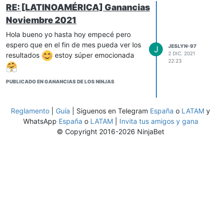
RE: [LATINOAMÉRICA] Ganancias
Noviembre 2021
Hola bueno yo hasta hoy empecé pero
espero que en el fin de mes pueda ver los
JESLYN-97
J
2 DIC. 2021
resultados
estoy súper emocionada
22:23
PUBLICADO EN GANANCIAS DE LOS NINJAS
Reglamento
|
Guía
| Siguenos en Telegram
España
o
LATAM
y
WhatsApp
España
o
LATAM
|
Invita tus amigos y gana
© Copyright 2016-2026 NinjaBet