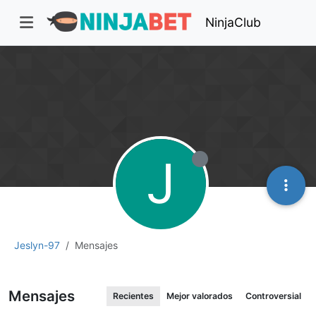
NinjaClub
J
Jeslyn-97
Mensajes
Mensajes
Recientes
Mejor valorados
Controversial