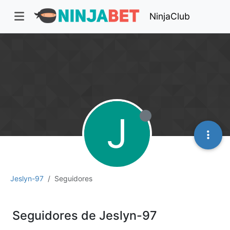
NinjaClub
J
Jeslyn-97
Seguidores
Seguidores de Jeslyn-97