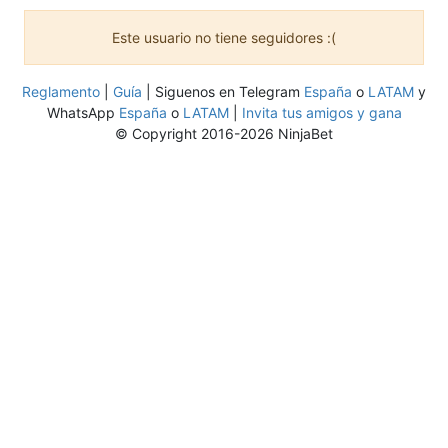
Este usuario no tiene seguidores :(
Reglamento
|
Guía
| Siguenos en Telegram
España
o
LATAM
y
WhatsApp
España
o
LATAM
|
Invita tus amigos y gana
© Copyright 2016-2026 NinjaBet