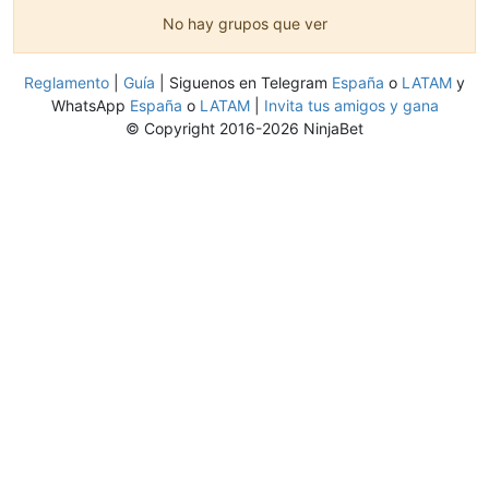
No hay grupos que ver
Reglamento
|
Guía
| Siguenos en Telegram
España
o
LATAM
y
WhatsApp
España
o
LATAM
|
Invita tus amigos y gana
© Copyright 2016-2026 NinjaBet