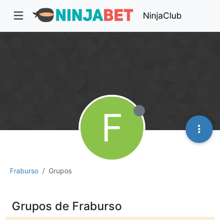
NinjaClub
F
Fraburso
Grupos
Grupos de Fraburso