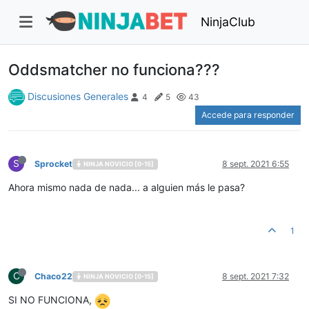
NinjaClub
Oddsmatcher no funciona???
Discusiones Generales
4
5
43
Accede para responder
S
Sprocket
8 sept. 2021 6:55
NINJA NOVICIO [0-15]
Ahora mismo nada de nada... a alguien más le pasa?
1
C
Chaco22
8 sept. 2021 7:32
NINJA NOVICIO [0-15]
SI NO FUNCIONA,