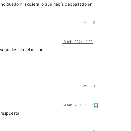
y no quedó ni siquiera lo que había depositado en
0
19 feb. 2024 11:29
onseguidas con el mismo.
0
19 feb. 2024 11:32
 respuesta