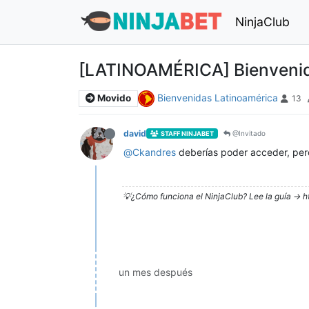
NinjaClub
[LATINOAMÉRICA] Bienvenida
Bienvenidas Latinoamérica
Movido
13
david
@Invitado
STAFF NINJABET
@
Ckandres
deberías poder acceder, pero
💡¿Cómo funciona el NinjaClub? Lee la guía -> h
un mes después