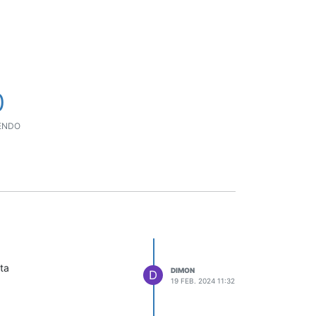
0
ENDO
ta
DIMON
D
19 FEB. 2024 11:32