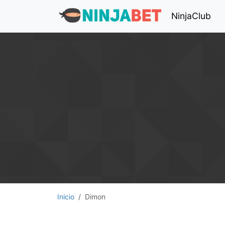
NinjaClub
Inicio
Dimon