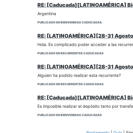
RE: [Caducada][LATINOAMÉRICA] Bie
Argentina
PUBLICADO EN BIENVENIDAS CADUCADAS
RE: [LATINOAMÉRICA][28-31 Agosto] 
Hola. Es complicado poder acceder a las recurren
PUBLICADO EN RECURRENTES CADUCADAS
RE: [LATINOAMÉRICA][28-31 Agosto]
Alguien ha podido realizar esta recurrente?
PUBLICADO EN RECURRENTES CADUCADAS
RE: [Caducada][LATINOAMÉRICA] Bie
Es imposible realizar el depósito tanto por trans
PUBLICADO EN BIENVENIDAS CADUCADAS
Reglamento
|
Guía
| Sig