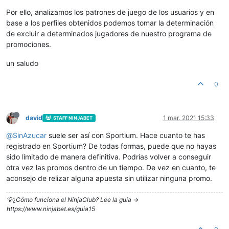
Por ello, analizamos los patrones de juego de los usuarios y en
base a los perfiles obtenidos podemos tomar la determinación
de excluir a determinados jugadores de nuestro programa de
promociones.
un saludo
0
david
1 mar. 2021 15:33
STAFF NINJABET
@
SinAzucar
suele ser así con Sportium. Hace cuanto te has
registrado en Sportium? De todas formas, puede que no hayas
sido límitado de manera definitiva. Podrías volver a conseguir
otra vez las promos dentro de un tiempo. De vez en cuanto, te
aconsejo de relizar alguna apuesta sin utilizar ninguna promo.
💡¿Cómo funciona el NinjaClub? Lee la guía ->
https://www.ninjabet.es/guia15