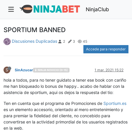
NinjaClub
SPORTIUM BANNED
Discusiones Duplicadas
2
3
45
Accede para responder
S
SinAzucar
1 mar. 2021 15:22
NINJA NOVICIO [0-15]
hola a todos, para no tener guidato a tener ese book con cariño
me han bloqueado lo bonus de happy.. acabo de hablar con la
asistencia de sportium, aqui os dejos la respuesta del tio:
Ten en cuenta que el programa de Promociones de
Sportium.es
es un elemento accesorio, orientado al mero entretenimiento y
para premiar la fidelidad del cliente, no concebido para
convertirse en la actividad primordial de los usuarios registrados
en la web.