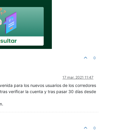
0
17 mar. 2021 11:47
nvenida para los nuevos usuarios de los corredores
ras verificar la cuenta y tras pasar 30 días desde
n.
0