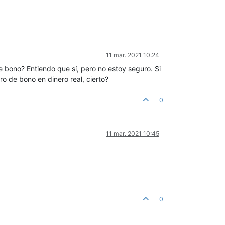
11 mar. 2021 10:24
de bono? Entiendo que sí, pero no estoy seguro. Si
ero de bono en dinero real, cierto?
0
11 mar. 2021 10:45
0