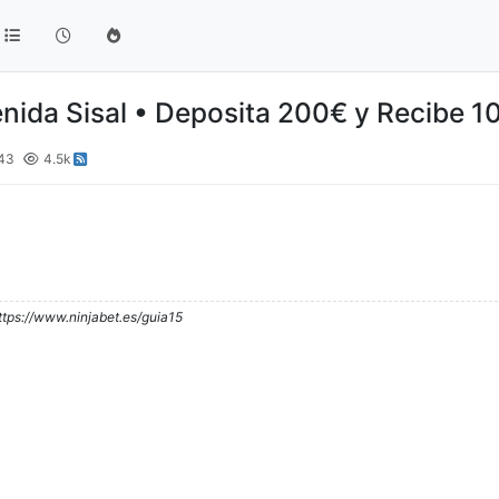
ida Sisal • Deposita 200€ y Recibe 1
43
4.5k
ttps://www.ninjabet.es/guia15