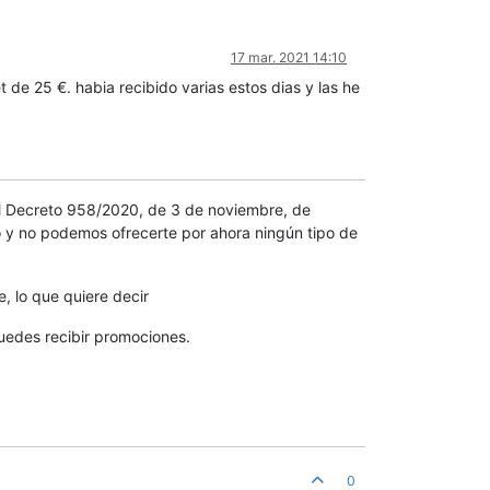
17 mar. 2021 14:10
de 25 €. habia recibido varias estos dias y las he
al Decreto 958/2020, de 3 de noviembre, de
o y no podemos ofrecerte por ahora ningún tipo de
, lo que quiere decir
uedes recibir promociones.
0