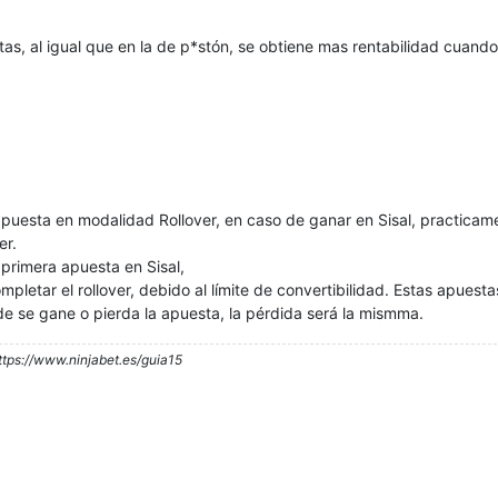
rtas, al igual que en la de p*stón, se obtiene mas rentabilidad cuand
apuesta en modalidad Rollover, en caso de ganar en Sisal, practicam
er.
a primera apuesta en Sisal,
pletar el rollover, debido al límite de convertibilidad. Estas apuesta
nde se gane o pierda la apuesta, la pérdida será la mismma.
ttps://www.ninjabet.es/guia15