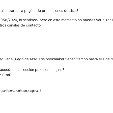
al entrar en la pagina de promociones de sisal?
o 958/2020, lo sentimos, pero en este momento no puedes ver ni recib
stros canales de contacto.
regular el juego de azar. Los bookmaker tienen tiempo hasta el 1 de 
 acceder a la sección promociones, no?
 Sisal?
ttps://www.ninjabet.es/guia15