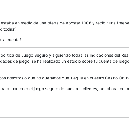
estaba en medio de una oferta de apostar 100€ y recibir una freebet 
ho todas?
 la cuenta?
política de Juego Seguro y siguiendo todas las indicaciones del Re
idades de juego, se ha realizado un estudio sobre tu cuenta de jueg
con nosotros o que no queramos que juegue en nuestro Casino Online
para mantener el juego seguro de nuestros clientes, por ahora, no p