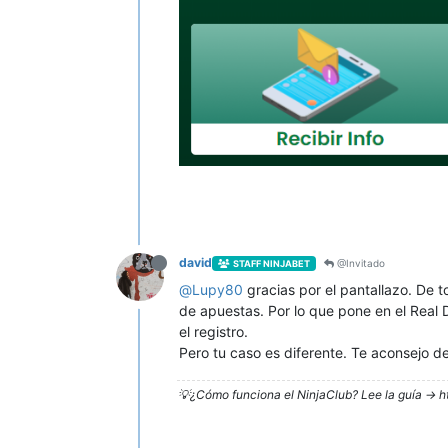
david
@Invitado
STAFF NINJABET
@
Lupy80
gracias por el pantallazo. De t
de apuestas. Por lo que pone en el Real D
el registro.
Pero tu caso es diferente. Te aconsejo de 
💡¿Cómo funciona el NinjaClub? Lee la guía -> h