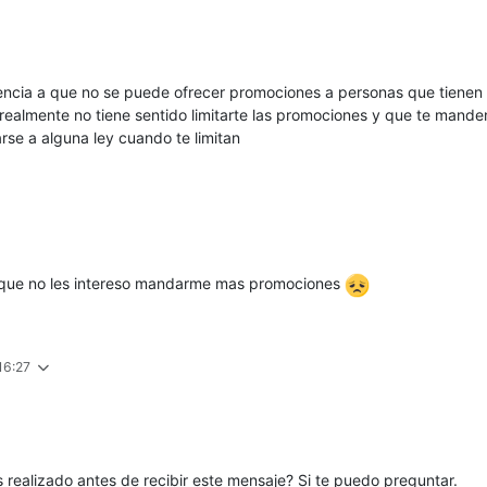
encia a que no se puede ofrecer promociones a personas que tienen u
ealmente no tiene sentido limitarte las promociones y que te manden 
se a alguna ley cuando te limitan
ta que no les intereso mandarme mas promociones
16:27
 realizado antes de recibir este mensaje? Si te puedo preguntar.