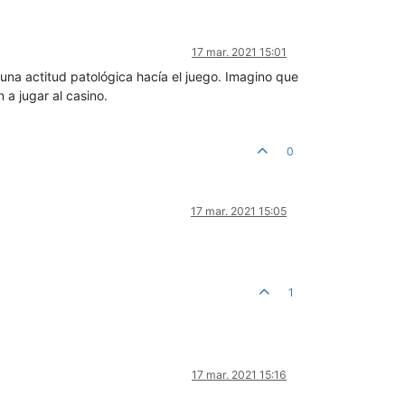
17 mar. 2021 15:01
na actitud patológica hacía el juego. Imagino que
a jugar al casino.
0
17 mar. 2021 15:05
1
17 mar. 2021 15:16