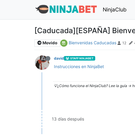
NinjaClub
[Caducada][ESPAÑA] Bienven
Bienvenidas Caducadas
Movido
12
david
STAFF NINJABET
Instrucciones en NinjaBet
💡¿Cómo funciona el NinjaClub? Lee la guía -> h
13 días después