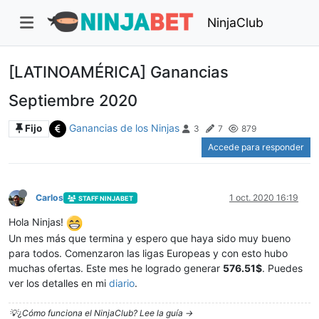
NinjaClub
[LATINOAMÉRICA] Ganancias
Septiembre 2020
Ganancias de los Ninjas
Fijo
3
7
879
Accede para responder
Carlos
1 oct. 2020 16:19
STAFF NINJABET
Hola Ninjas!
Un mes más que termina y espero que haya sido muy bueno
para todos. Comenzaron las ligas Europeas y con esto hubo
muchas ofertas. Este mes he logrado generar
576.51$
. Puedes
ver los detalles en mi
diario
.
💡¿Cómo funciona el NinjaClub? Lee la guía ->