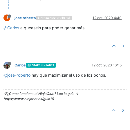
J
jose roberto
12 oct. 2020 4:40
NINJA NOVICIO [0-15]
@
Carlos
a queaselo para poder ganar más
0
Carlos
12 oct. 2020 16:15
STAFF NINJABET
@
jose-roberto
hay que maximizar el uso de los bonos.
💡¿Cómo funciona el NinjaClub? Lee la guía ->
https://www.ninjabet.es/guia15
0