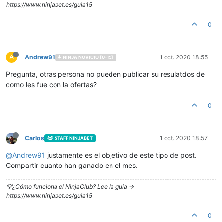
https://www.ninjabet.es/guia15
0
A
Andrew91
1 oct. 2020 18:55
NINJA NOVICIO [0-15]
Pregunta, otras persona no pueden publicar su resulatdos de
como les fue con la ofertas?
0
Carlos
1 oct. 2020 18:57
STAFF NINJABET
@
Andrew91
justamente es el objetivo de este tipo de post.
Compartir cuanto han ganado en el mes.
💡¿Cómo funciona el NinjaClub? Lee la guía ->
https://www.ninjabet.es/guia15
0