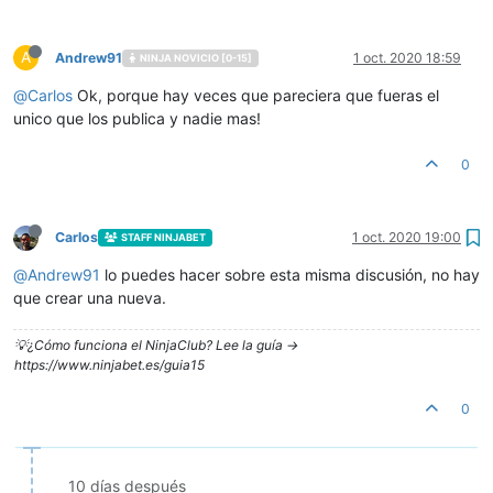
A
Andrew91
1 oct. 2020 18:59
NINJA NOVICIO [0-15]
@
Carlos
Ok, porque hay veces que pareciera que fueras el
unico que los publica y nadie mas!
0
Carlos
1 oct. 2020 19:00
STAFF NINJABET
@
Andrew91
lo puedes hacer sobre esta misma discusión, no hay
que crear una nueva.
💡¿Cómo funciona el NinjaClub? Lee la guía ->
https://www.ninjabet.es/guia15
0
10 días después