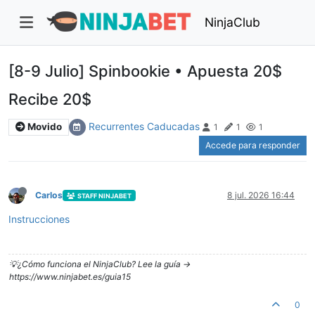
NinjaClub
[8-9 Julio] Spinbookie • Apuesta 20$
Recibe 20$
Recurrentes Caducadas
Movido
1
1
1
Accede para responder
Carlos
8 jul. 2026 16:44
STAFF NINJABET
Instrucciones
💡¿Cómo funciona el NinjaClub? Lee la guía ->
https://www.ninjabet.es/guia15
0