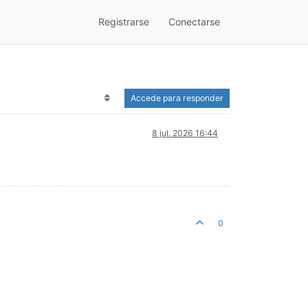
Registrarse
Conectarse
Accede para responder
8 jul. 2026 16:44
0