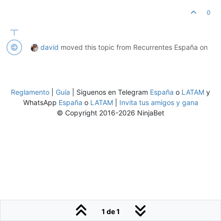
0
david
moved this topic from Recurrentes España on
Reglamento
|
Guía
| Siguenos en Telegram
España
o
LATAM
y
WhatsApp
España
o
LATAM
|
Invita tus amigos y gana
© Copyright 2016-2026 NinjaBet
1 de 1