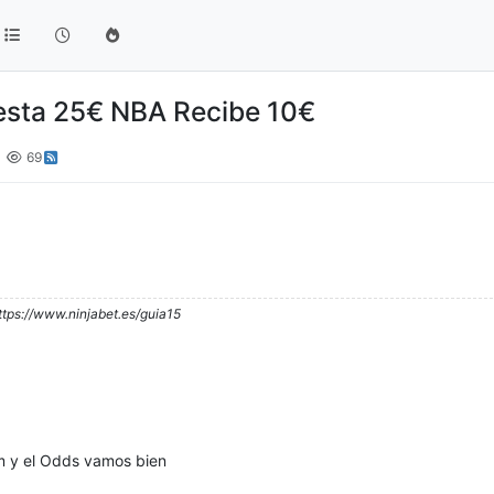
uesta 25€ NBA Recibe 10€
69
ttps://www.ninjabet.es/guia15
ium y el Odds vamos bien