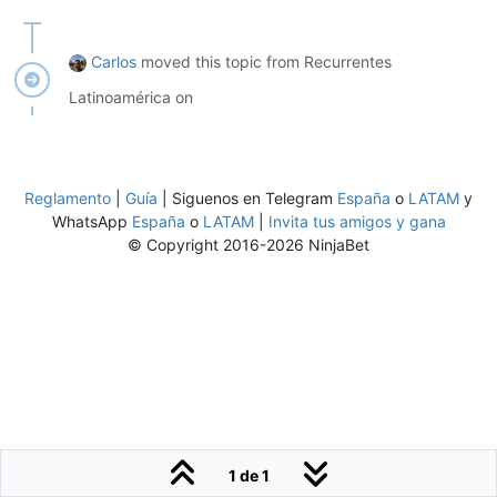
Carlos
moved this topic from Recurrentes
Latinoamérica on
Reglamento
|
Guía
| Siguenos en Telegram
España
o
LATAM
y
WhatsApp
España
o
LATAM
|
Invita tus amigos y gana
© Copyright 2016-2026 NinjaBet
1 de 1