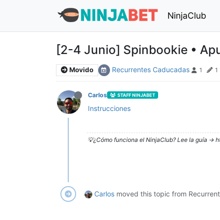
NinjaClub
[2-4 Junio] Spinbookie • A
Recurrentes Caducadas
Movido
1
1
Carlos
STAFF NINJABET
Instrucciones
💡¿Cómo funciona el NinjaClub? Lee la guía -> h
Carlos
moved this topic from Recurren