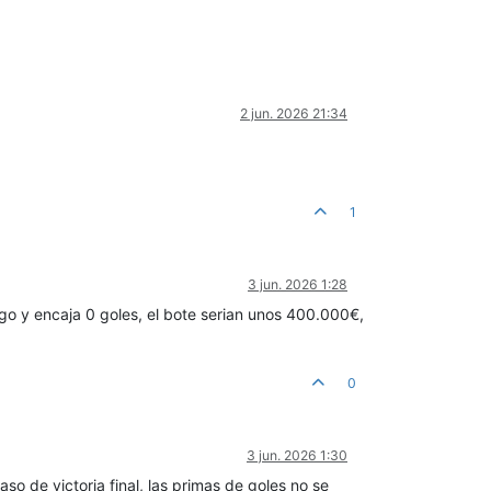
2 jun. 2026 21:34
1
3 jun. 2026 1:28
go y encaja 0 goles, el bote serian unos 400.000€,
0
3 jun. 2026 1:30
o de victoria final, las primas de goles no se