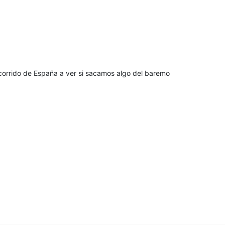
recorrido de España a ver si sacamos algo del baremo