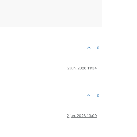
0
2 jun. 2026 11:34
0
2 jun. 2026 13:09