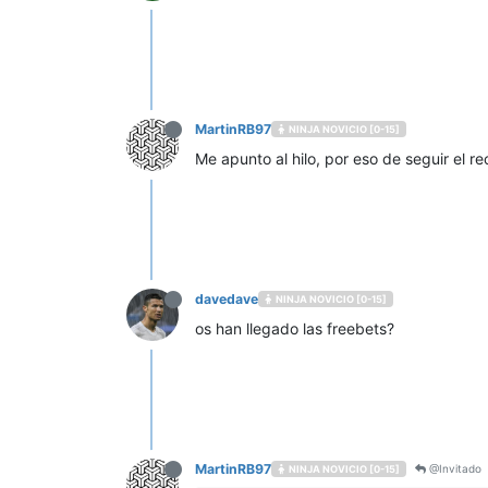
MartinRB97
NINJA NOVICIO [0-15]
Me apunto al hilo, por eso de seguir el 
davedave
NINJA NOVICIO [0-15]
os han llegado las freebets?
MartinRB97
@Invitado
NINJA NOVICIO [0-15]