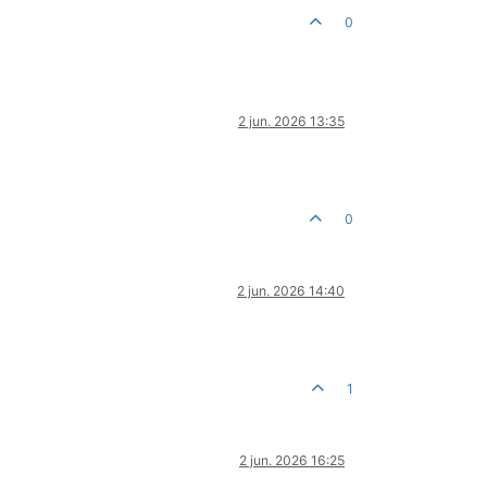
0
2 jun. 2026 13:35
0
2 jun. 2026 14:40
1
2 jun. 2026 16:25