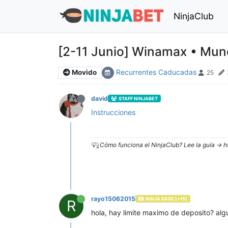
NinjaClub
[2-11 Junio] Winamax • Mu
Recurrentes Caducadas
Movido
25
david
STAFF NINJABET
Instrucciones
💡¿Cómo funciona el NinjaClub? Lee la guía -> h
rayo15062015
NINJA BASE [+15]
R
hola, hay limite maximo de deposito? alg