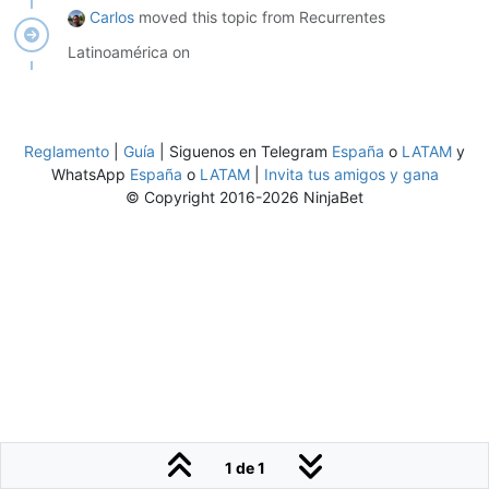
Carlos
moved this topic from Recurrentes
Latinoamérica on
Reglamento
|
Guía
| Siguenos en Telegram
España
o
LATAM
y
WhatsApp
España
o
LATAM
|
Invita tus amigos y gana
© Copyright 2016-2026 NinjaBet
1 de 1