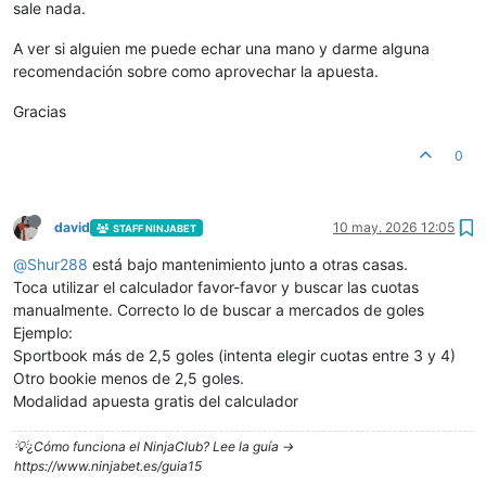
sale nada.
A ver si alguien me puede echar una mano y darme alguna
recomendación sobre como aprovechar la apuesta.
Gracias
0
david
10 may. 2026 12:05
STAFF NINJABET
@
Shur288
está bajo mantenimiento junto a otras casas.
Toca utilizar el calculador favor-favor y buscar las cuotas
manualmente. Correcto lo de buscar a mercados de goles
Ejemplo:
Sportbook más de 2,5 goles (intenta elegir cuotas entre 3 y 4)
Otro bookie menos de 2,5 goles.
Modalidad apuesta gratis del calculador
💡¿Cómo funciona el NinjaClub? Lee la guía ->
https://www.ninjabet.es/guia15