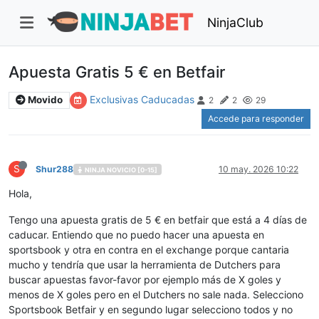
NinjaClub
Apuesta Gratis 5 € en Betfair
Exclusivas Caducadas
Movido
2
2
29
Accede para responder
S
Shur288
10 may. 2026 10:22
NINJA NOVICIO [0-15]
Hola,
Tengo una apuesta gratis de 5 € en betfair que está a 4 días de
caducar. Entiendo que no puedo hacer una apuesta en
sportsbook y otra en contra en el exchange porque cantaria
mucho y tendría que usar la herramienta de Dutchers para
buscar apuestas favor-favor por ejemplo más de X goles y
menos de X goles pero en el Dutchers no sale nada. Selecciono
Sportsbook Betfair y en segundo lugar selecciono todos y no