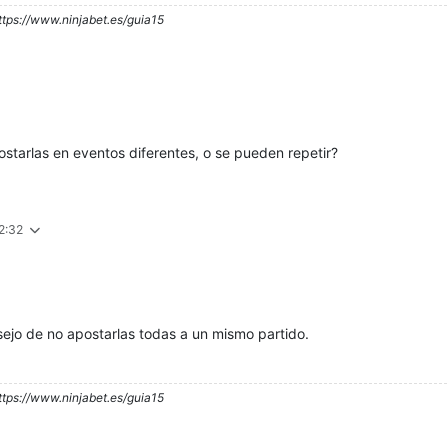
ttps://www.ninjabet.es/guia15
starlas en eventos diferentes, o se pueden repetir?
12:32
sejo de no apostarlas todas a un mismo partido.
ttps://www.ninjabet.es/guia15