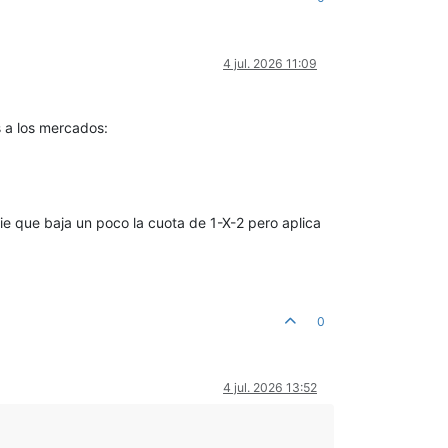
4 jul. 2026 11:09
s a los mercados:
ie que baja un poco la cuota de 1-X-2 pero aplica
0
4 jul. 2026 13:52