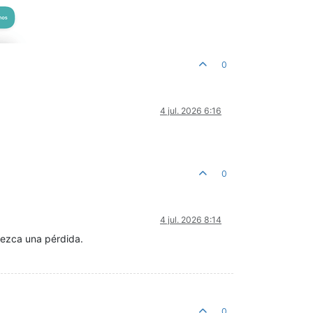
0
4 jul. 2026 6:16
0
4 jul. 2026 8:14
arezca una pérdida.
0