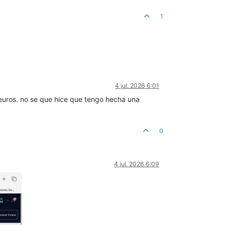
1
4 jul. 2026 6:01
 euros. no se que hice que tengo hecha una
0
4 jul. 2026 6:09