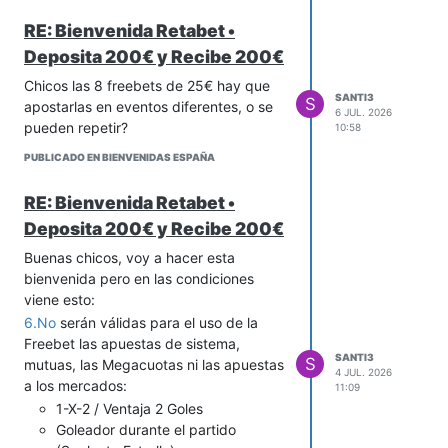
RE: Bienvenida Retabet •
Deposita 200€ y Recibe 200€
Chicos las 8 freebets de 25€ hay que
SANTI3
S
apostarlas en eventos diferentes, o se
6 JUL. 2026
pueden repetir?
10:58
PUBLICADO EN BIENVENIDAS ESPAÑA
RE: Bienvenida Retabet •
Deposita 200€ y Recibe 200€
Buenas chicos, voy a hacer esta
bienvenida pero en las condiciones
viene esto:
6.No
serán válidas para el uso de la
Freebet las apuestas de sistema,
SANTI3
S
mutuas, las Megacuotas ni las apuestas
4 JUL. 2026
a los mercados:
11:09
1-X-2 / Ventaja 2 Goles
Goleador durante el partido