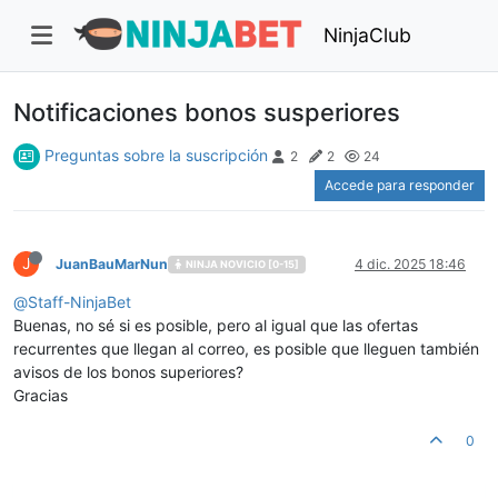
NinjaClub
Notificaciones bonos susperiores
Preguntas sobre la suscripción
2
2
24
Accede para responder
J
JuanBauMarNun
4 dic. 2025 18:46
NINJA NOVICIO [0-15]
@
Staff-NinjaBet
Buenas, no sé si es posible, pero al igual que las ofertas
recurrentes que llegan al correo, es posible que lleguen también
avisos de los bonos superiores?
Gracias
0