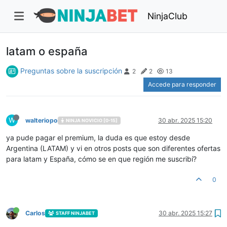
NinjaClub
latam o españa
Preguntas sobre la suscripción
2
2
13
Accede para responder
W
walteriopo
30 abr. 2025 15:20
NINJA NOVICIO [0-15]
ya pude pagar el premium, la duda es que estoy desde
Argentina (LATAM) y vi en otros posts que son diferentes ofertas
para latam y España, cómo se en que región me suscribí?
0
Carlos
30 abr. 2025 15:27
STAFF NINJABET