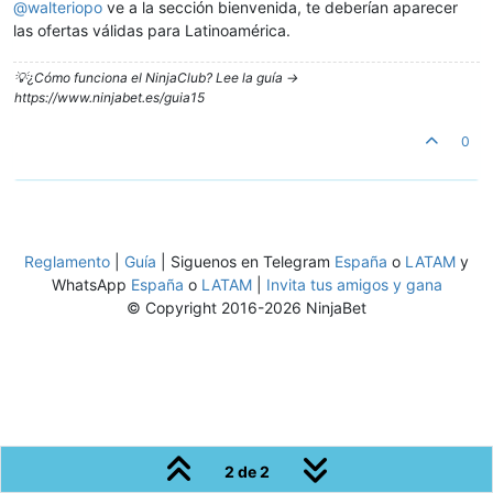
@
walteriopo
ve a la sección bienvenida, te deberían aparecer
las ofertas válidas para Latinoamérica.
💡¿Cómo funciona el NinjaClub? Lee la guía ->
https://www.ninjabet.es/guia15
0
Reglamento
|
Guía
| Siguenos en Telegram
España
o
LATAM
y
WhatsApp
España
o
LATAM
|
Invita tus amigos y gana
© Copyright 2016-2026 NinjaBet
2 de 2